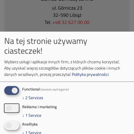
ul. Górnicza 23
32-590 Libiąż
Tel.
+48 32 627 00 00
Zakład Górniczy Brzeszcze
Na tej stronie używamy
ul.
Kościuszki 1
ciasteczek!
32-620 Brzeszcze
tel.
+48 32 716 53 00
Wybierz usługi i aplikacje innych firm, z których chcemy korzystać.
Aby uzyskać więcej szczegółów dotyczących plików cookie i innych
danych wrażliwych, proszę przeczytać
Polityka prywatności
.
Kontakt dla mediów:
mail:
media@pkw-sa.pl
Functional
(zawsze wymagane)
tel.:
+48 32 618 56 02
↓
2
Services
(poniedziałek-piątek 7:00-15:00)
Reklama i marketing
↓
1
Service
Analityka
↓
1
Service