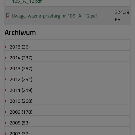
105_A_12.pdf
324.39
Uwaga-ważne-przetarg nr 105_A_12.pdf
KB
Archiwum
2015
(36)
2014
(237)
2013
(257)
2012
(251)
2011
(219)
2010
(268)
2009
(178)
2008
(53)
2007
(37)