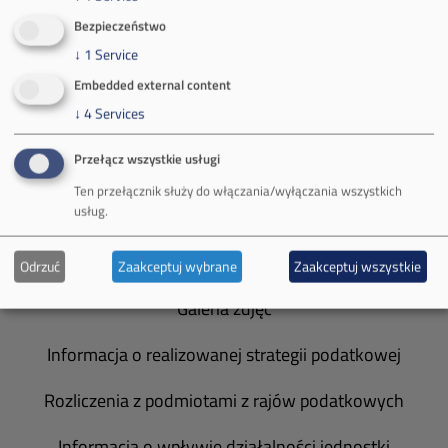
Bezpieczeństwo
O Firmie
↓
1
Service
Władze spółki
Embedded external content
↓
4
Services
Spółka Południowy Koncern Węglowy
Przełącz wszystkie usługi
Zakład Górniczy Brzeszcze
Ten przełącznik służy do włączania/wyłączania wszystkich
usług.
Zakład Górniczy Janina
Zakład Górniczy Sobieski
Odrzuć
Zaakceptuj wybrane
Zaakceptuj wszystkie
Galeria zdjęć
Informacja o realizowanej strategii podatkowej
Rozliczenia z podmiotami z rajów podatkowych
Informacja o wpływie działalności jednostki