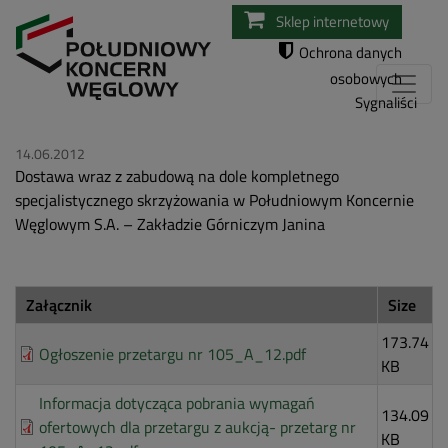
Przejdź
Sklep internetowy
do
Ochrona danych
treści
osobowych
Sygnaliści
14.06.2012
Dostawa wraz z zabudową na dole kompletnego
specjalistycznego skrzyżowania w Południowym Koncernie
Węglowym S.A. – Zakładzie Górniczym Janina
Załącznik
Size
173.74
Ogłoszenie przetargu nr 105_A_12.pdf
KB
Informacja dotycząca pobrania wymagań
134.09
ofertowych dla przetargu z aukcją- przetarg nr
KB