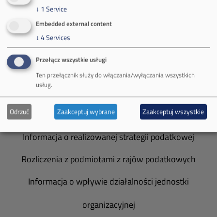
Władze spółki
↓
1
Service
Spółka Południowy Koncern Węglowy
Embedded external content
↓
4
Services
Zakład Górniczy Brzeszcze
Przełącz wszystkie usługi
Zakład Górniczy Janina
Ten przełącznik służy do włączania/wyłączania wszystkich
usług.
Zakład Górniczy Sobieski
Odrzuć
Zaakceptuj wybrane
Zaakceptuj wszystkie
Galeria zdjęć
Informacja o realizowanej strategii podatkowej
Rozliczenia z podmiotami z rajów podatkowych
Informacja o wpływie działalności jednostki
organizacyjnej