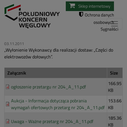
Przejdź
Sklep internetowy
do
Ochrona danych
treści
osobowych
Sygnaliści
03.11.2011
„Wyłonienie Wykonawcy dla realizacji dostaw: „Części do
elektrowozów dołowych”.
Załącznik
Size
166.95
ogłoszenie przetargu nr 204_A_11.pdf
KB
Aukcja - Informacja dotycząca pobrania
153.66
wymagań ofertowych przetarg nr 204_A_11.pdf
KB
185.36
Uwaga - Ważne przetarg nr 204_A_11.pdf
KB