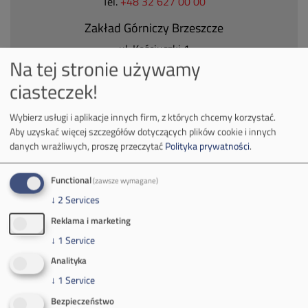
Tel.
+48 32 627 00 00
Zakład Górniczy Brzeszcze
ul.
Kościuszki 1
Na tej stronie używamy
32-620 Brzeszcze
tel.
+48 32 716 53 00
ciasteczek!
Wybierz usługi i aplikacje innych firm, z których chcemy korzystać.
Aby uzyskać więcej szczegółów dotyczących plików cookie i innych
Kontakt dla mediów:
danych wrażliwych, proszę przeczytać
Polityka prywatności
.
mail:
media@pkw-sa.pl
tel.:
+48 32 618 56 02
Functional
(zawsze wymagane)
(poniedziałek-piątek 7:00-15:00)
↓
2
Services
Reklama i marketing
↓
1
Service
Analityka
O Firmie
↓
1
Service
Bezpieczeństwo