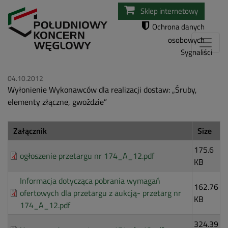
Przejdź
Sklep internetowy
do
Ochrona danych
treści
osobowych
Sygnaliści
04.10.2012
Wyłonienie Wykonawców dla realizacji dostaw: „Śruby,
elementy złączne, gwoździe”
Załącznik
Size
175.6
ogłoszenie przetargu nr 174_A_12.pdf
KB
Informacja dotycząca pobrania wymagań
162.76
ofertowych dla przetargu z aukcją- przetarg nr
KB
174_A_12.pdf
324.39