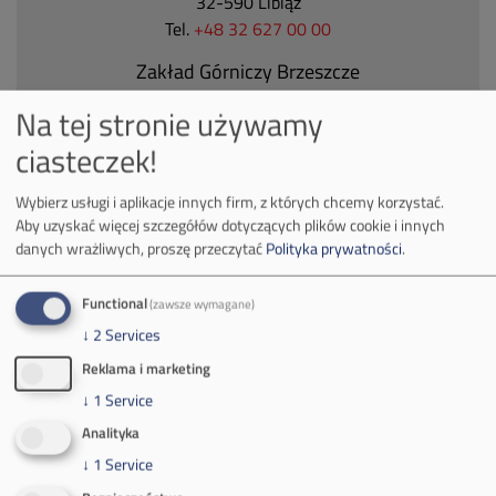
32-590 Libiąż
Tel.
+48 32 627 00 00
Zakład Górniczy Brzeszcze
ul.
Kościuszki 1
Na tej stronie używamy
32-620 Brzeszcze
ciasteczek!
tel.
+48 32 716 53 00
Wybierz usługi i aplikacje innych firm, z których chcemy korzystać.
Aby uzyskać więcej szczegółów dotyczących plików cookie i innych
Kontakt dla mediów:
danych wrażliwych, proszę przeczytać
Polityka prywatności
.
mail:
media@pkw-sa.pl
tel.:
+48 32 618 56 02
Functional
(zawsze wymagane)
(poniedziałek-piątek 7:00-15:00)
↓
2
Services
Reklama i marketing
↓
1
Service
Analityka
↓
1
Service
O Firmie