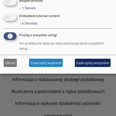
Bezpieczeństwo
Władze spółki
↓
1
Service
Embedded external content
Spółka Południowy Koncern Węglowy
↓
4
Services
Zakład Górniczy Brzeszcze
Przełącz wszystkie usługi
Zakład Górniczy Janina
Ten przełącznik służy do włączania/wyłączania wszystkich
usług.
Zakład Górniczy Sobieski
Odrzuć
Zaakceptuj wybrane
Zaakceptuj wszystkie
Galeria zdjęć
Informacja o realizowanej strategii podatkowej
Rozliczenia z podmiotami z rajów podatkowych
Informacja o wpływie działalności jednostki
organizacyjnej