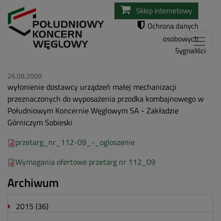
Przejdź
Sklep internetowy
do
Ochrona danych
treści
osobowych
Sygnaliści
26.08.2009
wyłonienie dostawcy urządzeń małej mechanizacji
przeznaczonych do wyposażenia przodka kombajnowego w
Południowym Koncernie Węglowym SA - Zakładzie
Górniczym Sobieski
przetarg_nr_112-09_-_ogloszenie
Wymagania ofertowe przetarg nr 112_09
Archiwum
2015
(36)