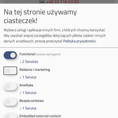
tel.
+48 32 716 53 00
Na tej stronie używamy
ciasteczek!
Kontakt dla mediów:
mail:
media@pkw-sa.pl
Wybierz usługi i aplikacje innych firm, z których chcemy korzystać.
Aby uzyskać więcej szczegółów dotyczących plików cookie i innych
tel.:
+48 32 618 56 02
danych wrażliwych, proszę przeczytać
Polityka prywatności
.
(poniedziałek-piątek 7:00-15:00)
Functional
(zawsze wymagane)
↓
2
Services
Reklama i marketing
↓
1
Service
O Firmie
Analityka
Władze spółki
↓
1
Service
Bezpieczeństwo
Spółka Południowy Koncern Węglowy
↓
1
Service
Zakład Górniczy Brzeszcze
Embedded external content