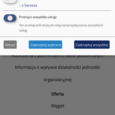
↓
4
Services
Zakład Górniczy Janina
Przełącz wszystkie usługi
Zakład Górniczy Sobieski
Ten przełącznik służy do włączania/wyłączania wszystkich
usług.
Galeria zdjęć
Informacja o realizowanej strategii podatkowej
Odrzuć
Zaakceptuj wybrane
Zaakceptuj wszystkie
Rozliczenia z podmiotami z rajów podatkowych
Informacja o wpływie działalności jednostki
organizacyjnej
Oferta
Węgiel