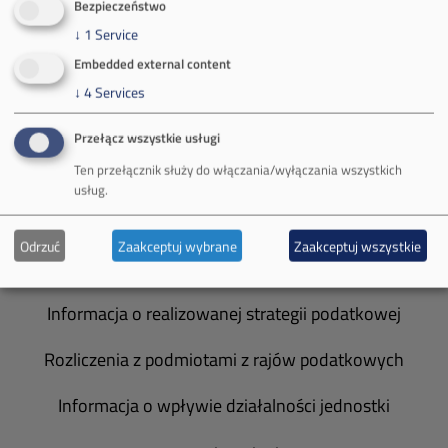
Bezpieczeństwo
↓
1
Service
Władze spółki
Embedded external content
Spółka Południowy Koncern Węglowy
↓
4
Services
Zakład Górniczy Brzeszcze
Przełącz wszystkie usługi
Ten przełącznik służy do włączania/wyłączania wszystkich
Zakład Górniczy Janina
usług.
Zakład Górniczy Sobieski
Odrzuć
Zaakceptuj wybrane
Zaakceptuj wszystkie
Galeria zdjęć
Informacja o realizowanej strategii podatkowej
Rozliczenia z podmiotami z rajów podatkowych
Informacja o wpływie działalności jednostki