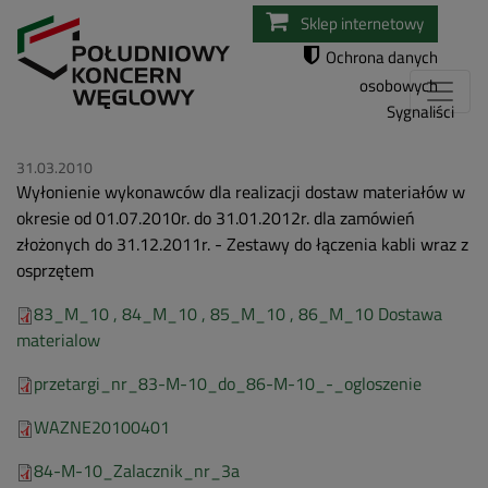
Przejdź
Sklep internetowy
do
Ochrona danych
treści
osobowych
Sygnaliści
31.03.2010
Wyłonienie wykonawców dla realizacji dostaw materiałów w
okresie od 01.07.2010r. do 31.01.2012r. dla zamówień
złożonych do 31.12.2011r. - Zestawy do łączenia kabli wraz z
osprzętem
83_M_10 , 84_M_10 , 85_M_10 , 86_M_10 Dostawa
materialow
przetargi_nr_83-M-10_do_86-M-10_-_ogloszenie
WAZNE20100401
84-M-10_Zalacznik_nr_3a