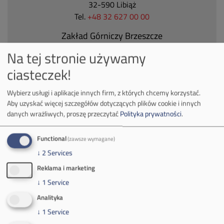
32-590 Libiąż
Tel.
+48 32 627 00 00
Zakład Górniczy Brzeszcze
ul.
Kościuszki 1
Na tej stronie używamy
32-620 Brzeszcze
ciasteczek!
tel.
+48 32 716 53 00
Wybierz usługi i aplikacje innych firm, z których chcemy korzystać.
Aby uzyskać więcej szczegółów dotyczących plików cookie i innych
Kontakt dla mediów:
danych wrażliwych, proszę przeczytać
Polityka prywatności
.
mail:
media@pkw-sa.pl
Functional
(zawsze wymagane)
tel.:
+48 32 618 56 02
(poniedziałek-piątek 7:00-15:00)
↓
2
Services
Reklama i marketing
↓
1
Service
Analityka
↓
1
Service
O Firmie