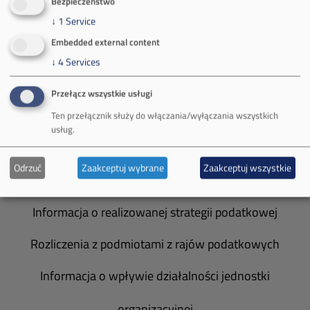
Bezpieczeństwo
Władze spółki
↓
1
Service
Embedded external content
Spółka Południowy Koncern Węglowy
↓
4
Services
Zakład Górniczy Brzeszcze
Przełącz wszystkie usługi
Zakład Górniczy Janina
Ten przełącznik służy do włączania/wyłączania wszystkich
usług.
Zakład Górniczy Sobieski
Odrzuć
Zaakceptuj wybrane
Zaakceptuj wszystkie
Galeria zdjęć
Informacja o realizowanej strategii podatkowej
Rozliczenia z podmiotami z rajów podatkowych
Informacja o wpływie działalności jednostki
organizacyjnej