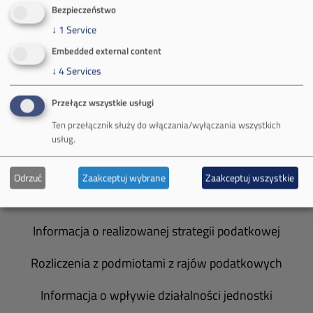
O Firmie
Bezpieczeństwo
↓
1
Service
Władze spółki
Embedded external content
Spółka Południowy Koncern Węglowy
↓
4
Services
Zakład Górniczy Brzeszcze
Przełącz wszystkie usługi
Ten przełącznik służy do włączania/wyłączania wszystkich
Zakład Górniczy Janina
usług.
Zakład Górniczy Sobieski
Odrzuć
Zaakceptuj wybrane
Zaakceptuj wszystkie
Galeria zdjęć
Informacja o realizowanej strategii podatkowej
Rozliczenia z podmiotami z rajów podatkowych
Informacja o wpływie działalności jednostki