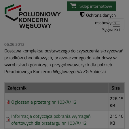
Przejdź
Sklep internetowy
do
Ochrona danych
treści
osobowych
Sygnaliści
06.06.2012
Dostawa kompleksu odstawczego do czyszczenia skrzyżowań
przodków chodnikowych, przeznaczonego do zabudowy w
wyrobiskach górniczych przygotowawczych dla potrzeb
Południowego Koncernu Węglowego SA ZG Sobieski
Załącznik
Size
226.15
Ogłoszenie przetarg nr 103/A/12
KB
Informacja dotycząca pobrania wymagań
215.46
ofertowych dla przetargu nr 103/A/12
KB