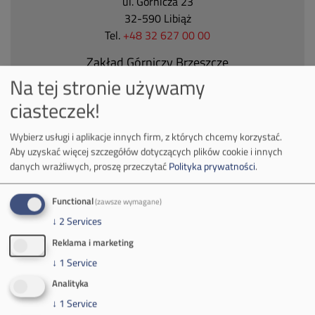
ul. Górnicza 23
32-590 Libiąż
Tel.
+48 32 627 00 00
Zakład Górniczy Brzeszcze
Na tej stronie używamy
ul.
Kościuszki 1
32-620 Brzeszcze
ciasteczek!
tel.
+48 32 716 53 00
Wybierz usługi i aplikacje innych firm, z których chcemy korzystać.
Aby uzyskać więcej szczegółów dotyczących plików cookie i innych
danych wrażliwych, proszę przeczytać
Polityka prywatności
.
Kontakt dla mediów:
mail:
media@pkw-sa.pl
Functional
(zawsze wymagane)
tel.:
+48 32 618 56 02
↓
2
Services
(poniedziałek-piątek 7:00-15:00)
Reklama i marketing
↓
1
Service
Analityka
↓
1
Service