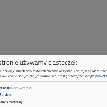
 stronie używamy ciasteczek!
 i aplikacje innych firm, z których chcemy korzystać.
Aby uzyskać więcej szc
lików cookie i innych danych wrażliwych, proszę przeczytać
Polityka prywatn
ctional
(zawsze wymagane)
Services
lama i marketing