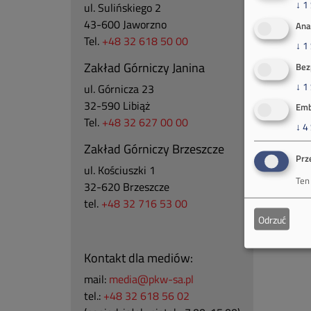
↓
1
ul. Sulińskiego 2
43-600 Jaworzno
Ana
Tel.
+48 32 618 50 00
↓
1
Zakład Górniczy Janina
Bez
↓
1
ul. Górnicza 23
32-590 Libiąż
Emb
Tel.
+48 32 627 00 00
↓
4
Zakład Górniczy Brzeszcze
Prz
ul.
Kościuszki 1
Ten
32-620 Brzeszcze
tel.
+48 32 716 53 00
Odrzuć
Kontakt dla mediów:
mail:
media@pkw-sa.pl
tel.:
+48 32 618 56 02