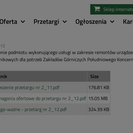
Przejdź
Sklep interne
do
treści
Oferta
Przetargi
Ogłoszenia
Kar
012
nie podmiotu wykonującego usługi w zakresie remontów urządzeń
nikowych dla potrzeb Zakładów Górniczych Południowego Koncer
znik
Size
szenie przetargu nr 2_11.pdf
176.81 KB
agania ofertowe do przetargu nr 2_12.pdf
15.05 MB
ga-ważne - przetarg nr 2_12.pdf
324.39 KB