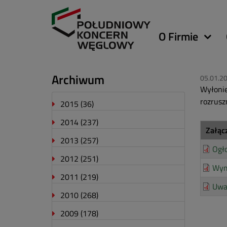
Główna
O Firmie
nawigacja
Archiwum
05.01.2
Wyłonie
rozrusz
2015
(36)
2014
(237)
Załąc
2013
(257)
Ogło
2012
(251)
Wym
2011
(219)
Uwa
2010
(268)
2009
(178)