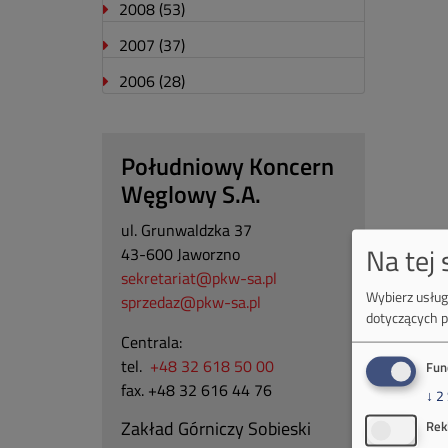
2008
(53)
2007
(37)
2006
(28)
Południowy Koncern
Węglowy S.A.
ul. Grunwaldzka 37
Na tej
43-600 Jaworzno
sekretariat@pkw-sa.pl
Wybierz usługi
sprzedaz@pkw-sa.pl
dotyczących p
Centrala:
tel.
+48 32 618 50 00
Fun
fax. +48 32 616 44 76
↓
2
Zakład Górniczy Sobieski
Rek