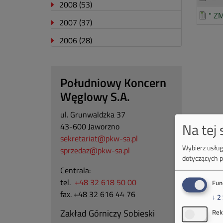
2008
(53)
" ZM
2007
(37)
2006
(28)
Południowy Koncern
Węglowy S.A.
ul. Grunwaldzka 37
Na tej
43-600 Jaworzno
sekretariat@pkw-sa.pl
Wybierz usługi
sprzedaz@pkw-sa.pl
dotyczących p
Centrala:
tel.
+48 32 618 50 00
Fun
fax. +48 32 616 44 76
↓
2
Zakład Górniczy Sobieski
Rek