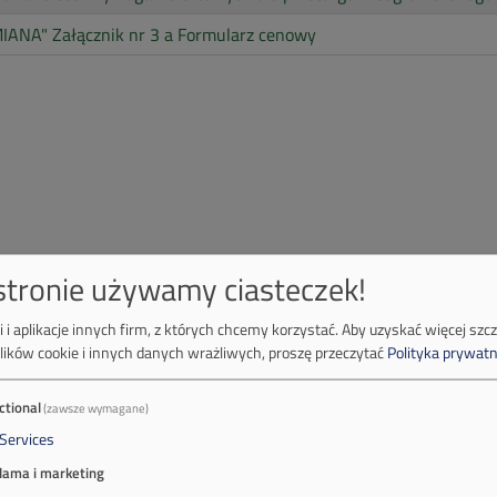
IANA" Załącznik nr 3 a Formularz cenowy
 stronie używamy ciasteczek!
 i aplikacje innych firm, z których chcemy korzystać.
Aby uzyskać więcej szc
lików cookie i innych danych wrażliwych, proszę przeczytać
Polityka prywatn
ctional
(zawsze wymagane)
Services
lama i marketing