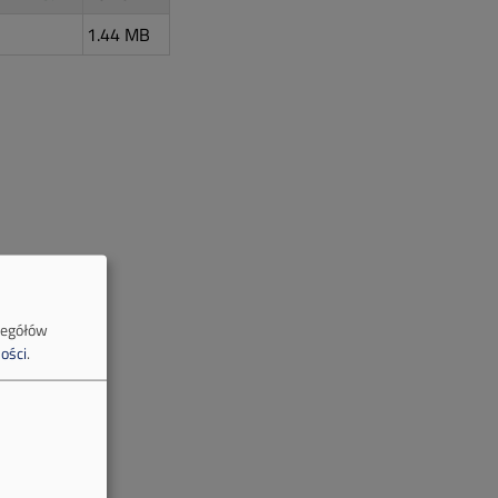
1.44 MB
zegółów
ości
.