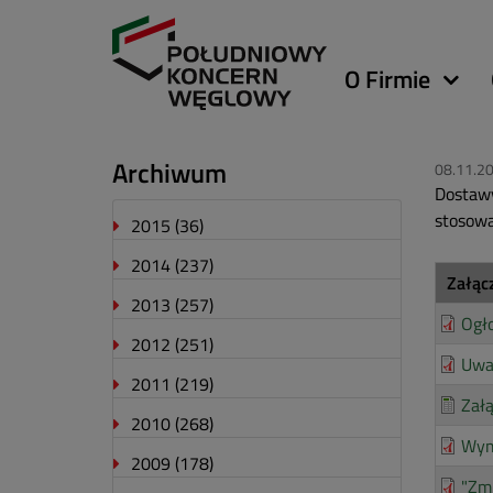
Główna
O Firmie
nawigacja
Archiwum
08.11.2
Dostawy
stosow
2015
(36)
2014
(237)
Załąc
2013
(257)
Ogło
2012
(251)
Uwa
2011
(219)
Załą
2010
(268)
Wym
2009
(178)
"Zmi