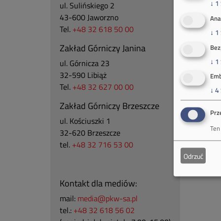
↓
1
ul. Sulińskiego 2
43-600 Jaworzno
Ana
Tel.
+48 32 618 50 00
↓
1
Zakład Górniczy Janina
Bez
↓
1
ul. Górnicza 23
32-590 Libiąż
Emb
Tel.
+48 32 627 00 00
↓
4
Zakład Górniczy Brzeszcze
Prz
ul.
Kościuszki 1
Ten
32-620 Brzeszcze
tel.
+48 32 716 53 00
Odrzuć
Kontakt dla mediów:
mail:
media@pkw-sa.pl
tel.:
+48 32 618 56 02