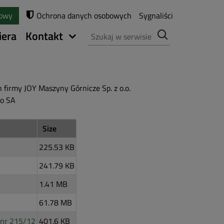
towy
Ochrona danych osobowych
Sygnaliści
Szukaj
iera
Kontakt
irmy JOY Maszyny Górnicze Sp. z o.o.
o SA
Size
225.53 KB
241.79 KB
1.41 MB
61.78 MB
 nr 215/12
401.6 KB