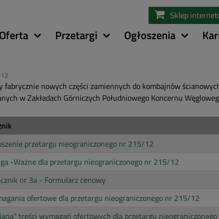
Przejdź
Sklep interne
do
treści
Oferta
Przetargi
Ogłoszenia
Kar
012
 fabrycznie nowych części zamiennych do kombajnów ścianowych f
anych w Zakładach Górniczych Południowego Koncernu Węgloweg
znik
szenie przetargu nieograniczonego nr 215/12
ga -Ważne dla przetargu nieograniczonego nr 215/12
cznik nr 3a - Formularz cenowy
agania ofertowe dla przetargu nieograniczonego nr 215/12
ana" treści wymagań ofertowych dla przetargu nieograniczonego