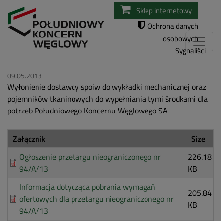
Przejdź
Sklep internetowy
do
Ochrona danych
treści
osobowych
Sygnaliści
09.05.2013
Wyłonienie dostawcy spoiw do wykładki mechanicznej oraz
pojemników tkaninowych do wypełniania tymi środkami dla
potrzeb Południowego Koncernu Węglowego SA
Załącznik
Size
Ogłoszenie przetargu nieograniczonego nr
226.18
94/A/13
KB
Informacja dotycząca pobrania wymagań
205.84
ofertowych dla przetargu nieograniczonego nr
KB
94/A/13