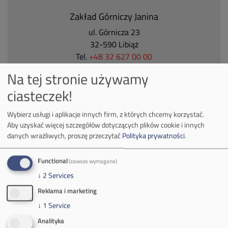
Zakład Górniczy Janina
ul. Górnicza 23
32-590 Libiąż
Tel.
+48 32 627 00 00
Na tej stronie używamy
Zakład Górniczy Brzeszcze
ciasteczek!
ul.
Kościuszki 1
32-620 Brzeszcze
Wybierz usługi i aplikacje innych firm, z których chcemy korzystać.
tel.
+48 32 716 53 00
Aby uzyskać więcej szczegółów dotyczących plików cookie i innych
danych wrażliwych, proszę przeczytać
Polityka prywatności
.
Kontakt dla mediów:
Functional
(zawsze wymagane)
mail:
media@pkw-sa.pl
↓
2
Services
tel.:
+48 32 618 56 02
Reklama i marketing
(poniedziałek-piątek 7:00-15:00)
↓
1
Service
Analityka