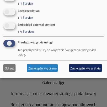
↓
1
Service
Bezpieczeństwo
O Firmie
↓
1
Service
Embedded external content
Władze spółki
↓
4
Services
Spółka Południowy Koncern Węglowy
Przełącz wszystkie usługi
Zakład Górniczy Brzeszcze
Ten przełącznik służy do włączania/wyłączania wszystkich
usług.
Zakład Górniczy Janina
Odrzuć
Zaakceptuj wybrane
Zaakceptuj wszystkie
Zakład Górniczy Sobieski
Galeria zdjęć
Informacja o realizowanej strategii podatkowej
Rozliczenia z podmiotami z rajów podatkowych