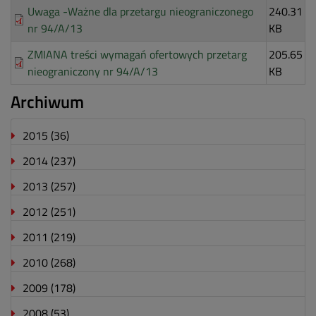
Uwaga -Ważne dla przetargu nieograniczonego
240.31
nr 94/A/13
KB
ZMIANA treści wymagań ofertowych przetarg
205.65
nieograniczony nr 94/A/13
KB
Archiwum
2015
(36)
2014
(237)
2013
(257)
2012
(251)
2011
(219)
2010
(268)
2009
(178)
2008
(53)