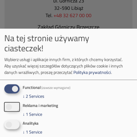
ul. Górnicza 23
32-590 Libiąż
Tel.
+48 32 627 00 00
Zakład Górniczy Brzeszcze
Na tej stronie używamy
ul.
Kościuszki 1
32-620 Brzeszcze
ciasteczek!
tel.
+48 32 716 53 00
Wybierz usługi i aplikacje innych firm, z których chcemy korzystać.
Aby uzyskać więcej szczegółów dotyczących plików cookie i innych
danych wrażliwych, proszę przeczytać
Polityka prywatności
.
Kontakt dla mediów:
mail:
media@pkw-sa.pl
Functional
(zawsze wymagane)
tel.:
+48 32 618 56 02
↓
2
Services
(poniedziałek-piątek 7:00-15:00)
Reklama i marketing
↓
1
Service
Analityka
↓
1
Service