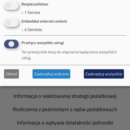
O Firmie
Bezpieczeństwo
↓
1
Service
Władze spółki
Embedded external content
Spółka Południowy Koncern Węglowy
↓
4
Services
Zakład Górniczy Brzeszcze
Przełącz wszystkie usługi
Ten przełącznik służy do włączania/wyłączania wszystkich
Zakład Górniczy Janina
usług.
Zakład Górniczy Sobieski
Odrzuć
Zaakceptuj wybrane
Zaakceptuj wszystkie
Galeria zdjęć
Informacja o realizowanej strategii podatkowej
Rozliczenia z podmiotami z rajów podatkowych
Informacja o wpływie działalności jednostki