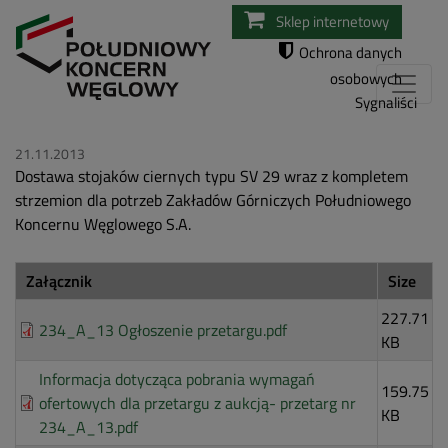
Przejdź
Sklep internetowy
do
Ochrona danych
treści
osobowych
Sygnaliści
21.11.2013
Dostawa stojaków ciernych typu SV 29 wraz z kompletem
strzemion dla potrzeb Zakładów Górniczych Południowego
Koncernu Węglowego S.A.
Załącznik
Size
227.71
234_A_13 Ogłoszenie przetargu.pdf
KB
Informacja dotycząca pobrania wymagań
159.75
ofertowych dla przetargu z aukcją- przetarg nr
KB
234_A_13.pdf