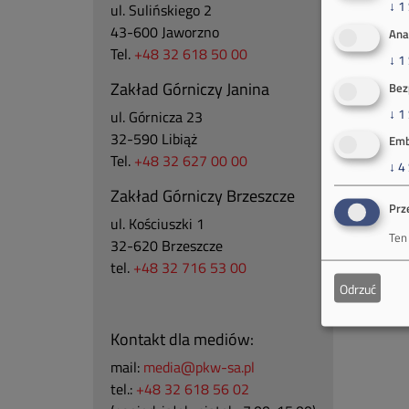
↓
1
ul. Sulińskiego 2
43-600 Jaworzno
Ana
Tel.
+48 32 618 50 00
↓
1
Zakład Górniczy Janina
Bez
↓
1
ul. Górnicza 23
32-590 Libiąż
Emb
Tel.
+48 32 627 00 00
↓
4
Zakład Górniczy Brzeszcze
Prz
ul.
Kościuszki 1
Ten
32-620 Brzeszcze
tel.
+48 32 716 53 00
Odrzuć
Kontakt dla mediów:
mail:
media@pkw-sa.pl
tel.:
+48 32 618 56 02