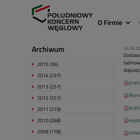
Główna
O Firmie
nawigacja
Archiwum
24.06.2
Dostawa
taśmowe
2015
(36)
dopuszc
2014
(237)
przet
2013
(257)
Wyma
2012
(251)
przet
2011
(219)
wyja
2010
(268)
2009
(178)
zmia