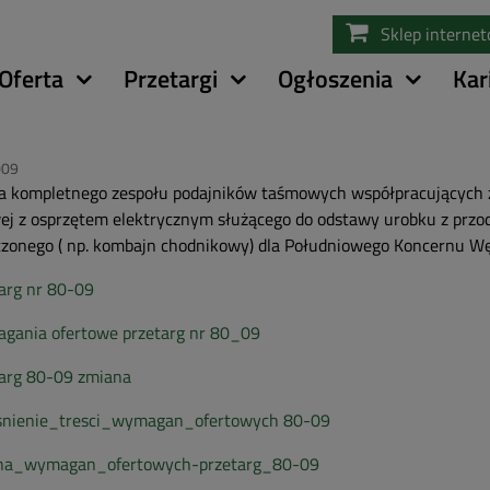
Przejdź
Sklep interne
do
treści
Oferta
Przetargi
Ogłoszenia
Kar
009
 kompletnego zespołu podajników taśmowych współpracujących z
j z osprzętem elektrycznym służącego do odstawy urobku z przod
zonego ( np. kombajn chodnikowy) dla Południowego Koncernu Wę
arg nr 80-09
gania ofertowe przetarg nr 80_09
arg 80-09 zmiana
snienie_tresci_wymagan_ofertowych 80-09
na_wymagan_ofertowych-przetarg_80-09