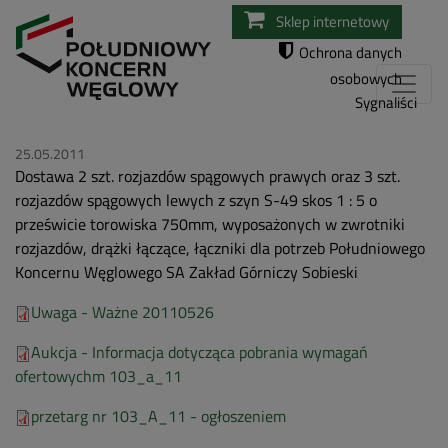
Przejdź
Sklep internetowy
do
Ochrona danych
treści
osobowych
Sygnaliści
25.05.2011
Dostawa 2 szt. rozjazdów spągowych prawych oraz 3 szt.
rozjazdów spągowych lewych z szyn S-49 skos 1 : 5 o
prześwicie torowiska 750mm, wyposażonych w zwrotniki
rozjazdów, drążki łączące, łączniki dla potrzeb Południowego
Koncernu Węglowego SA Zakład Górniczy Sobieski
Uwaga - Ważne 20110526
Aukcja - Informacja dotycząca pobrania wymagań
ofertowychm 103_a_11
przetarg nr 103_A_11 - ogłoszeniem