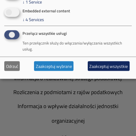
↓
1
Service
Spółka Południowy Koncern Węglowy
Embedded external content
↓
4
Services
Zakład Górniczy Brzeszcze
Przełącz wszystkie usługi
Zakład Górniczy Janina
Ten przełącznik służy do włączania/wyłączania wszystkich
Zakład Górniczy Sobieski
usług.
Galeria zdjęć
Odrzuć
Zaakceptuj wybrane
Zaakceptuj wszystkie
Informacja o realizowanej strategii podatkowej
Rozliczenia z podmiotami z rajów podatkowych
Informacja o wpływie działalności jednostki
organizacyjnej