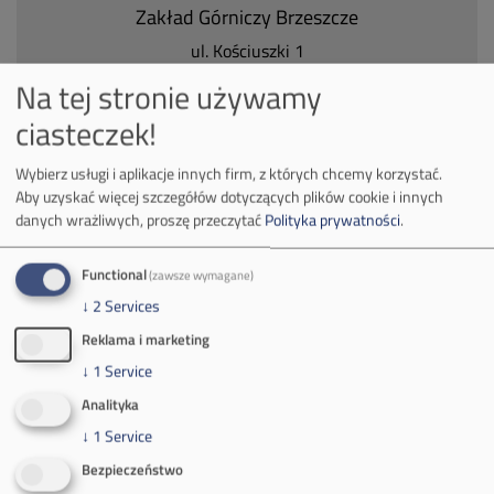
Zakład Górniczy Brzeszcze
ul.
Kościuszki 1
32-620 Brzeszcze
Na tej stronie używamy
tel.
+48 32 716 53 00
ciasteczek!
Wybierz usługi i aplikacje innych firm, z których chcemy korzystać.
Kontakt dla mediów:
Aby uzyskać więcej szczegółów dotyczących plików cookie i innych
danych wrażliwych, proszę przeczytać
Polityka prywatności
.
mail:
media@pkw-sa.pl
tel.:
+48 32 618 56 02
(poniedziałek-piątek 7:00-15:00)
Functional
(zawsze wymagane)
↓
2
Services
Reklama i marketing
↓
1
Service
Analityka
O Firmie
↓
1
Service
Władze spółki
Bezpieczeństwo