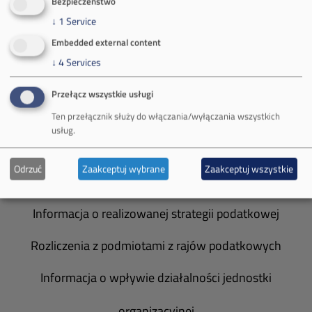
Bezpieczeństwo
Władze spółki
↓
1
Service
Embedded external content
Spółka Południowy Koncern Węglowy
↓
4
Services
Zakład Górniczy Brzeszcze
Przełącz wszystkie usługi
Zakład Górniczy Janina
Ten przełącznik służy do włączania/wyłączania wszystkich
usług.
Zakład Górniczy Sobieski
Odrzuć
Zaakceptuj wybrane
Zaakceptuj wszystkie
Galeria zdjęć
Informacja o realizowanej strategii podatkowej
Rozliczenia z podmiotami z rajów podatkowych
Informacja o wpływie działalności jednostki
organizacyjnej