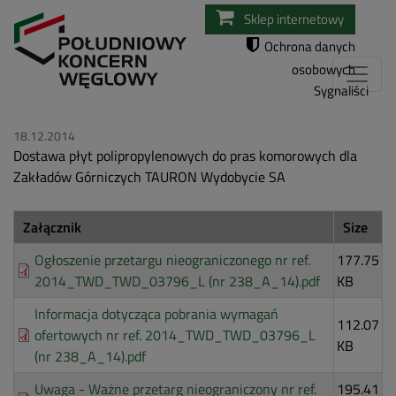
Przejdź
Sklep internetowy
do
Ochrona danych
treści
osobowych
Sygnaliści
18.12.2014
Dostawa płyt polipropylenowych do pras komorowych dla
Zakładów Górniczych TAURON Wydobycie SA
Załącznik
Size
Ogłoszenie przetargu nieograniczonego nr ref.
177.75
2014_TWD_TWD_03796_L (nr 238_A_14).pdf
KB
Informacja dotycząca pobrania wymagań
112.07
ofertowych nr ref. 2014_TWD_TWD_03796_L
KB
(nr 238_A_14).pdf
Uwaga - Ważne przetarg nieograniczony nr ref.
195.41