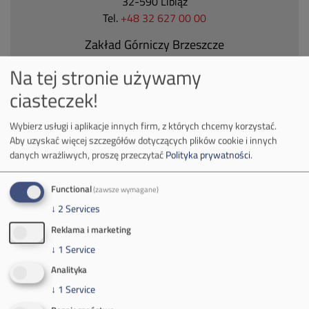
32-590 Libiąż
Tel.
+48 32 627 00 00
Zakład Górniczy Brzeszcze
ul.
Kościuszki 1
Na tej stronie używamy
32-620 Brzeszcze
ciasteczek!
tel.
+48 32 716 53 00
Wybierz usługi i aplikacje innych firm, z których chcemy korzystać.
Aby uzyskać więcej szczegółów dotyczących plików cookie i innych
Kontakt dla mediów:
danych wrażliwych, proszę przeczytać
Polityka prywatności
.
mail:
media@pkw-sa.pl
tel.:
+48 32 618 56 02
Functional
(zawsze wymagane)
(poniedziałek-piątek 7:00-15:00)
↓
2
Services
Reklama i marketing
↓
1
Service
Analityka
↓
1
Service
O Firmie