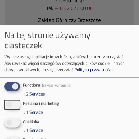
32-590 Libiąż
Tel.
+48 32 627 00 00
Zakład Górniczy Brzeszcze
ul.
Kościuszki 1
Na tej stronie używamy
32-620 Brzeszcze
ciasteczek!
tel.
+48 32 716 53 00
Wybierz usługi i aplikacje innych firm, z których chcemy korzystać.
Aby uzyskać więcej szczegółów dotyczących plików cookie i innych
Kontakt dla mediów:
danych wrażliwych, proszę przeczytać
Polityka prywatności
.
mail:
media@pkw-sa.pl
tel.:
+48 32 618 56 02
Functional
(zawsze wymagane)
(poniedziałek-piątek 7:00-15:00)
↓
2
Services
Reklama i marketing
↓
1
Service
Analityka
↓
1
Service
O Firmie