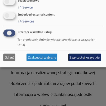
Bezpieczeństwo
Władze spółki
↓
1
Service
Embedded external content
Spółka Południowy Koncern Węglowy
↓
4
Services
Zakład Górniczy Brzeszcze
Przełącz wszystkie usługi
Zakład Górniczy Janina
Ten przełącznik służy do włączania/wyłączania wszystkich
usług.
Zakład Górniczy Sobieski
Odrzuć
Zaakceptuj wybrane
Zaakceptuj wszystkie
Galeria zdjęć
Informacja o realizowanej strategii podatkowej
Rozliczenia z podmiotami z rajów podatkowych
Informacja o wpływie działalności jednostki
organizacyjnej