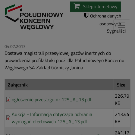
Przejdź
Sklep internetowy
do
Ochrona danych
treści
osobowych
Sygnaliści
04.07.2013
Dostawa magistrali przesyłowej gazów inertnych do
prowadzenia profilaktyki ppoż. dla Południowego Koncernu
Węglowego SA Zakład Górniczy Janina
Załącznik
Size
226.79
ogłoszenie przetargu nr 125_A_13.pdf
KB
Aukcja - Informacja dotycząca pobrania
213.44
wymagań ofertowych 125_A_13.pdf
KB
241.17