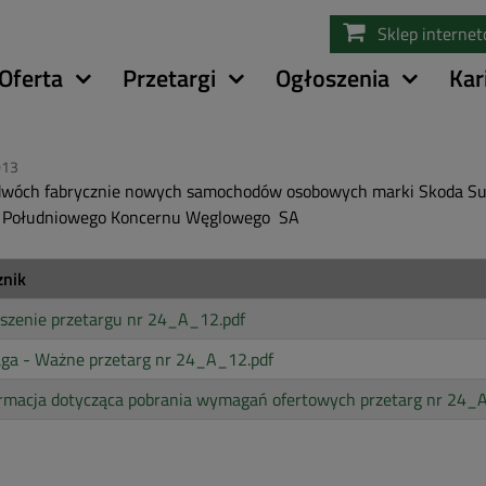
Przejdź
Sklep interne
do
treści
Oferta
Przetargi
Ogłoszenia
Kar
013
dwóch fabrycznie nowych samochodów osobowych marki Skoda Su
b Południowego Koncernu Węglowego SA
znik
szenie przetargu nr 24_A_12.pdf
ga - Ważne przetarg nr 24_A_12.pdf
rmacja dotycząca pobrania wymagań ofertowych przetarg nr 24_