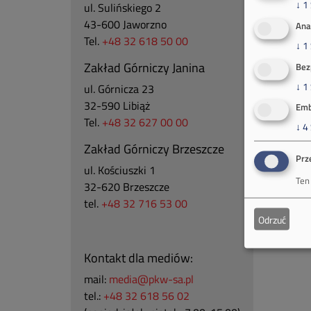
↓
1
ul. Sulińskiego 2
43-600 Jaworzno
Ana
Tel.
+48 32 618 50 00
↓
1
Zakład Górniczy Janina
Bez
↓
1
ul. Górnicza 23
32-590 Libiąż
Emb
Tel.
+48 32 627 00 00
↓
4
Zakład Górniczy Brzeszcze
Prz
ul.
Kościuszki 1
Ten
32-620 Brzeszcze
tel.
+48 32 716 53 00
Odrzuć
Kontakt dla mediów:
mail:
media@pkw-sa.pl
tel.:
+48 32 618 56 02