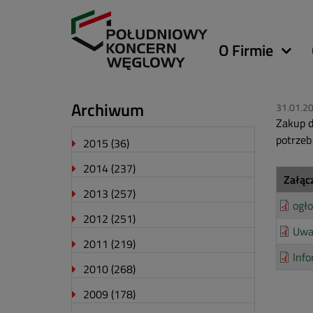
Główna
O Firmie
nawigacja
Archiwum
31.01.2
Zakup 
potrze
2015
(36)
2014
(237)
Załąc
2013
(257)
ogło
2012
(251)
Uwa
2011
(219)
Info
2010
(268)
2009
(178)