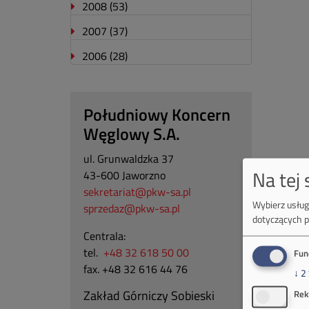
2008
(53)
2007
(37)
2006
(28)
Południowy Koncern
Węglowy S.A.
ul. Grunwaldzka 37
Na tej
43-600 Jaworzno
sekretariat@pkw-sa.pl
Wybierz usługi
sprzedaz@pkw-sa.pl
dotyczących p
Centrala:
tel.
+48 32 618 50 00
Fun
fax. +48 32 616 44 76
↓
2
Zakład Górniczy Sobieski
Rek