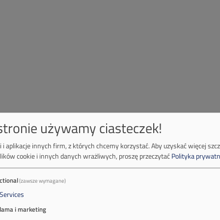
 stronie używamy ciasteczek!
 i aplikacje innych firm, z których chcemy korzystać.
Aby uzyskać więcej szc
lików cookie i innych danych wrażliwych, proszę przeczytać
Polityka prywatn
ctional
(zawsze wymagane)
Services
lama i marketing