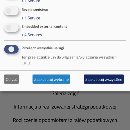
↓
1
Service
Bezpieczeństwo
O Firmie
↓
1
Service
Władze spółki
Embedded external content
↓
4
Services
Spółka Południowy Koncern Węglowy
Przełącz wszystkie usługi
Zakład Górniczy Brzeszcze
Ten przełącznik służy do włączania/wyłączania wszystkich
usług.
Zakład Górniczy Janina
Zakład Górniczy Sobieski
Odrzuć
Zaakceptuj wybrane
Zaakceptuj wszystkie
Galeria zdjęć
Informacja o realizowanej strategii podatkowej
Rozliczenia z podmiotami z rajów podatkowych