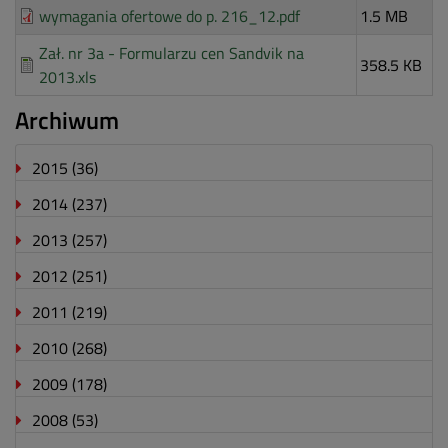
wymagania ofertowe do p. 216_12.pdf
1.5 MB
Zał. nr 3a - Formularzu cen Sandvik na
358.5 KB
2013.xls
Archiwum
2015
(36)
2014
(237)
2013
(257)
2012
(251)
2011
(219)
2010
(268)
2009
(178)
2008
(53)