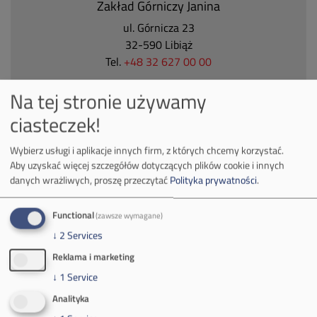
Zakład Górniczy Janina
ul. Górnicza 23
32-590 Libiąż
Tel.
+48 32 627 00 00
Zakład Górniczy Brzeszcze
Na tej stronie używamy
ul.
Kościuszki 1
ciasteczek!
32-620 Brzeszcze
tel.
+48 32 716 53 00
Wybierz usługi i aplikacje innych firm, z których chcemy korzystać.
Aby uzyskać więcej szczegółów dotyczących plików cookie i innych
danych wrażliwych, proszę przeczytać
Polityka prywatności
.
Kontakt dla mediów:
Functional
(zawsze wymagane)
mail:
media@pkw-sa.pl
↓
2
Services
tel.:
+48 32 618 56 02
(poniedziałek-piątek 7:00-15:00)
Reklama i marketing
↓
1
Service
Analityka