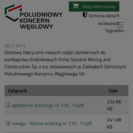
Przejdź
Sklep internetowy
do
Ochrona danych
treści
osobowych
Sygnaliści
08.11.2012
Dostawy fabrycznie nowych części zamiennych do
kombajnów chodnikowych firmy Sandvik Mining and
Construction Sp. z o.o. stosowanych w Zakładach Górniczych
Południowego Koncernu Węglowego SA
Załącznik
Size
224.96
ogłoszenie przetargu nr 216_12.pdf
KB
241.08
Uwaga - Ważne przetarg nr 216_12.pdf
KB