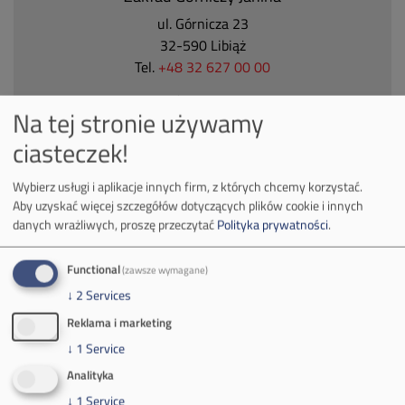
ul. Górnicza 23
32-590 Libiąż
Tel.
+48 32 627 00 00
Zakład Górniczy Brzeszcze
Na tej stronie używamy
ul.
Kościuszki 1
ciasteczek!
32-620 Brzeszcze
tel.
+48 32 716 53 00
Wybierz usługi i aplikacje innych firm, z których chcemy korzystać.
Aby uzyskać więcej szczegółów dotyczących plików cookie i innych
danych wrażliwych, proszę przeczytać
Polityka prywatności
.
Kontakt dla mediów:
mail:
media@pkw-sa.pl
Functional
(zawsze wymagane)
tel.:
+48 32 618 56 02
↓
2
Services
(poniedziałek-piątek 7:00-15:00)
Reklama i marketing
↓
1
Service
Analityka
↓
1
Service