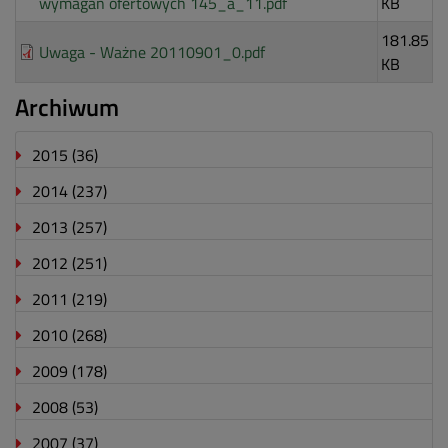
wymagań ofertowych 145_a_11.pdf
KB
181.85
Uwaga - Ważne 20110901_0.pdf
KB
Archiwum
2015
(36)
2014
(237)
2013
(257)
2012
(251)
2011
(219)
2010
(268)
2009
(178)
2008
(53)
2007
(37)