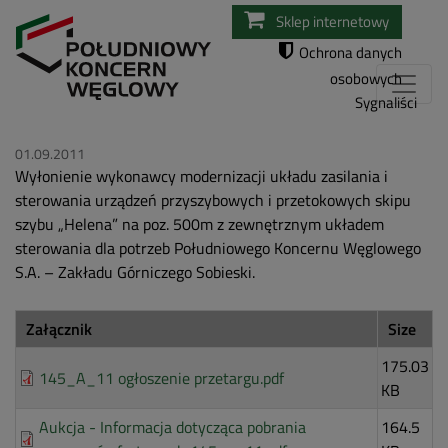
Przejdź
Sklep internetowy
do
Ochrona danych
treści
osobowych
Sygnaliści
01.09.2011
Wyłonienie wykonawcy modernizacji układu zasilania i
sterowania urządzeń przyszybowych i przetokowych skipu
szybu „Helena” na poz. 500m z zewnętrznym układem
sterowania dla potrzeb Południowego Koncernu Węglowego
S.A. – Zakładu Górniczego Sobieski.
Załącznik
Size
175.03
145_A_11 ogłoszenie przetargu.pdf
KB
Aukcja - Informacja dotycząca pobrania
164.5