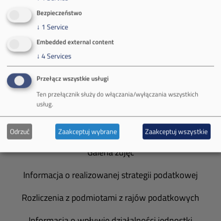
Bezpieczeństwo
O Firmie
↓
1
Service
Władze spółki
Embedded external content
↓
4
Services
Spółka Południowy Koncern Węglowy
Przełącz wszystkie usługi
Zakład Górniczy Brzeszcze
Ten przełącznik służy do włączania/wyłączania wszystkich
usług.
Zakład Górniczy Janina
Zakład Górniczy Sobieski
Odrzuć
Zaakceptuj wybrane
Zaakceptuj wszystkie
Galeria zdjęć
Informacja o realizowanej strategii podatkowej
Rozliczenia z podmiotami z rajów podatkowych
Informacja o wpływie działalności jednostki