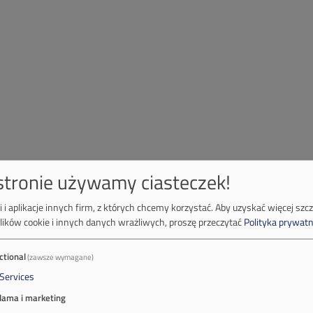
 stronie używamy ciasteczek!
 i aplikacje innych firm, z których chcemy korzystać.
Aby uzyskać więcej szc
lików cookie i innych danych wrażliwych, proszę przeczytać
Polityka prywatn
ctional
(zawsze wymagane)
Services
lama i marketing