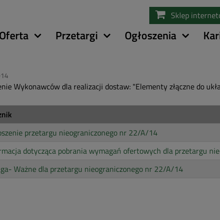
Przejdź
Sklep interne
do
treści
Oferta
Przetargi
Ogłoszenia
Kar
014
nie Wykonawców dla realizacji dostaw: "Elementy złączne do ukł
znik
szenie przetargu nieograniczonego nr 22/A/14
rmacja dotycząca pobrania wymagań ofertowych dla przetargu ni
ga- Ważne dla przetargu nieograniczonego nr 22/A/14