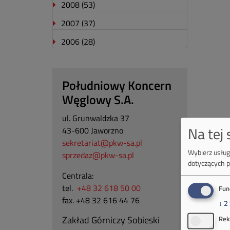
2008
(53)
2007
(37)
2006
(28)
Południowy Koncern
Węglowy S.A.
ul. Grunwaldzka 37
Na tej
43-600 Jaworzno
sekretariat@pkw-sa.pl
Wybierz usługi
sprzedaz@pkw-sa.pl
dotyczących p
Centrala:
tel.
+48 32 618 50 00
Fun
fax. +48 32 616 44 76
↓
2
Zakład Górniczy Sobieski
Rek