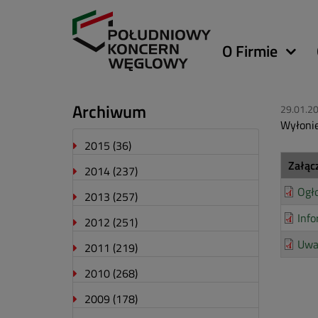
Główna
O Firmie
nawigacja
Archiwum
29.01.2
Wyłonie
2015
(36)
Załąc
2014
(237)
Ogło
2013
(257)
Info
2012
(251)
Uwa
2011
(219)
2010
(268)
2009
(178)