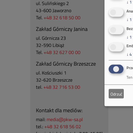
↓
1
ul. Sulińskiego 2
43-600 Jaworzno
Ana
Tel.
+48 32 618 50 00
↓
1
Zakład Górniczy Janina
Bez
↓
1
ul. Górnicza 23
32-590 Libiąż
Emb
Tel.
+48 32 627 00 00
↓
4
Zakład Górniczy Brzeszcze
Prz
ul.
Kościuszki 1
Ten
32-620 Brzeszcze
tel.
+48 32 716 53 00
Odrzuć
Kontakt dla mediów:
mail:
media@pkw-sa.pl
tel.:
+48 32 618 56 02