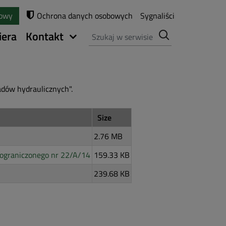
towy
Ochrona danych osobowych
Sygnaliści
Szukaj
iera
Kontakt
adów hydraulicznych".
Size
2.76 MB
eograniczonego nr 22/A/14
159.33 KB
239.68 KB