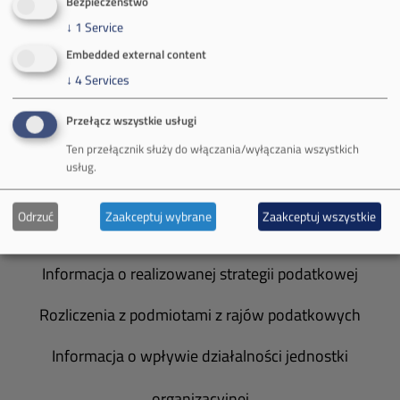
Bezpieczeństwo
Władze spółki
↓
1
Service
Embedded external content
Spółka Południowy Koncern Węglowy
↓
4
Services
Zakład Górniczy Brzeszcze
Przełącz wszystkie usługi
Zakład Górniczy Janina
Ten przełącznik służy do włączania/wyłączania wszystkich
usług.
Zakład Górniczy Sobieski
Odrzuć
Zaakceptuj wybrane
Zaakceptuj wszystkie
Galeria zdjęć
Informacja o realizowanej strategii podatkowej
Rozliczenia z podmiotami z rajów podatkowych
Informacja o wpływie działalności jednostki
organizacyjnej