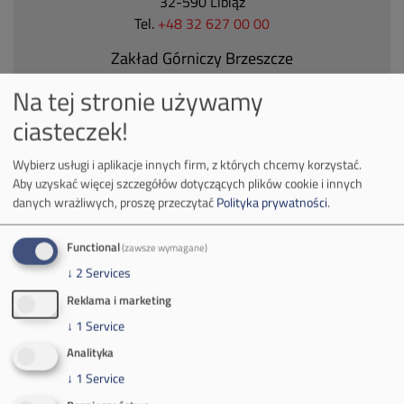
32-590 Libiąż
Tel.
+48 32 627 00 00
Zakład Górniczy Brzeszcze
ul.
Kościuszki 1
Na tej stronie używamy
32-620 Brzeszcze
ciasteczek!
tel.
+48 32 716 53 00
Wybierz usługi i aplikacje innych firm, z których chcemy korzystać.
Aby uzyskać więcej szczegółów dotyczących plików cookie i innych
Kontakt dla mediów:
danych wrażliwych, proszę przeczytać
Polityka prywatności
.
mail:
media@pkw-sa.pl
tel.:
+48 32 618 56 02
Functional
(zawsze wymagane)
(poniedziałek-piątek 7:00-15:00)
↓
2
Services
Reklama i marketing
↓
1
Service
Analityka
↓
1
Service
O Firmie