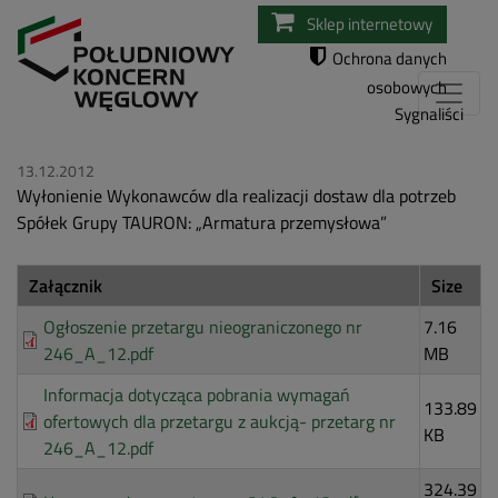
Przejdź
Sklep internetowy
do
Ochrona danych
treści
osobowych
Sygnaliści
13.12.2012
Wyłonienie Wykonawców dla realizacji dostaw dla potrzeb
Spółek Grupy TAURON: „Armatura przemysłowa”
Załącznik
Size
Ogłoszenie przetargu nieograniczonego nr
7.16
246_A_12.pdf
MB
Informacja dotycząca pobrania wymagań
133.89
ofertowych dla przetargu z aukcją- przetarg nr
KB
246_A_12.pdf
324.39