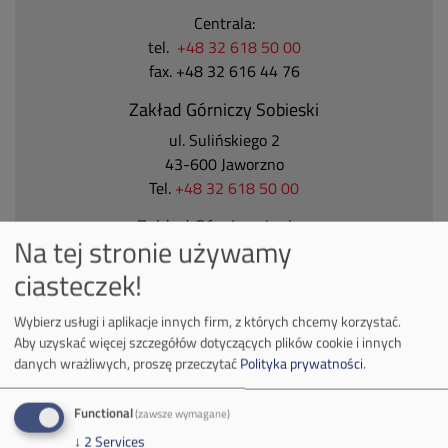
Centrala:
tel.
+48 32 618 50 00
fax. +48 32 616 44 76
Zakład Górniczy Sobieski
ul. Sulińskiego 2
43-600 Jaworzno
Tel.
+48 32 618 50 00
Zakład Górniczy Janina
Na tej stronie używamy
ul. Górnicza 23
ciasteczek!
32-590 Libiąż
Tel.
+48 32 627 00 00
Wybierz usługi i aplikacje innych firm, z których chcemy korzystać.
Zakład Górniczy Brzeszcze
Aby uzyskać więcej szczegółów dotyczących plików cookie i innych
danych wrażliwych, proszę przeczytać
Polityka prywatności
.
ul.
Kościuszki 1
32-620 Brzeszcze
Functional
(zawsze wymagane)
tel.
+48 32 716 53 00
↓
2
Services