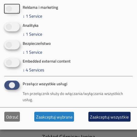
Reklama i marketing
Kontakt dla mediów:
↓
1
Service
mail:
media@pkw-sa.pl
Analityka
tel.:
+48 32 618 56 02
↓
1
Service
(poniedziałek-piątek 7:00-15:00)
Bezpieczeństwo
↓
1
Service
Embedded external content
↓
4
Services
O Firmie
Przełącz wszystkie usługi
Władze spółki
Ten przełącznik służy do włączania/wyłączania wszystkich
usług.
Spółka Południowy Koncern Węglowy
Odrzuć
Zaakceptuj wybrane
Zaakceptuj wszystkie
Zakład Górniczy Brzeszcze
Zakład Górniczy Janina