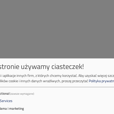
 stronie używamy ciasteczek!
 i aplikacje innych firm, z których chcemy korzystać.
Aby uzyskać więcej szc
lików cookie i innych danych wrażliwych, proszę przeczytać
Polityka prywatn
ctional
(zawsze wymagane)
Services
lama i marketing