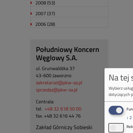
2008
(53)
2007
(37)
2006
(28)
Południowy Koncern
Węglowy S.A.
ul. Grunwaldzka 37
Na tej
43-600 Jaworzno
sekretariat@pkw-sa.pl
Wybierz usługi
sprzedaz@pkw-sa.pl
dotyczących p
Centrala:
tel.
+48 32 618 50 00
Fun
fax. +48 32 616 44 76
↓
2
Zakład Górniczy Sobieski
Rek