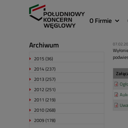
Główna
O Firmie
nawigacja
Archiwum
07.02.2
Wyłonie
podwies
2015
(36)
2014
(237)
Załąc
2013
(257)
Ogł
2012
(251)
Auk
2011
(219)
Uwa
2010
(268)
2009
(178)