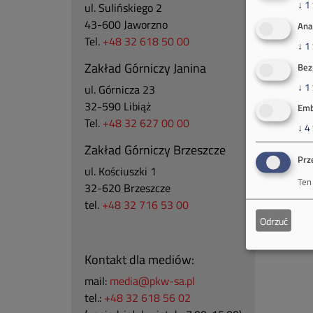
↓
1
ul. Sulińskiego 2
43-600 Jaworzno
Ana
Tel.
+48 32 618 50 00
↓
1
Zakład Górniczy Janina
Bez
↓
1
ul. Górnicza 23
32-590 Libiąż
Emb
Tel.
+48 32 627 00 00
↓
4
Zakład Górniczy Brzeszcze
Prz
ul.
Kościuszki 1
Ten
32-620 Brzeszcze
tel.
+48 32 716 53 00
Odrzuć
Kontakt dla mediów:
mail:
media@pkw-sa.pl
tel.:
+48 32 618 56 02