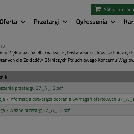
Przejdź
Sklep interne
do
treści
Oferta
Przetargi
Ogłoszenia
Kar
013
nie Wykonawców dla realizacji: „Dostaw łańcuchów technicznych 
zanych dla Zakładów Górniczych Południowego Koncernu Węglo
znik
oszenie przetargu 37_A_13.pdf
cja - Informacja dotycząca pobrania wymagań ofertowych 37_A_1
ga - Ważne przetarg 37_A_13.pdf