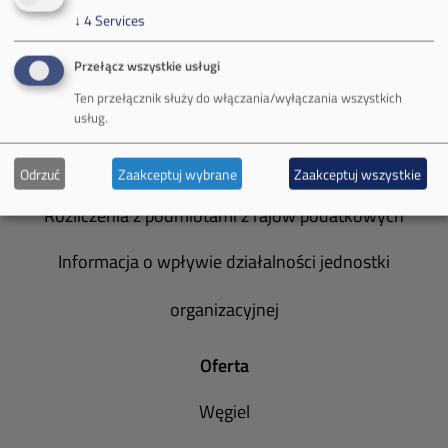
↓
4
Services
Zakład Górniczy Janina
Przełącz wszystkie usługi
Zakład Górniczy Sobieski
Ten przełącznik służy do włączania/wyłączania wszystkich
usług.
Galeria zdjęć
Informacja o realizowanej strategii podatkowej
Odrzuć
Zaakceptuj wybrane
Zaakceptuj wszystkie
Rozliczenia z podmiotami z rajów podatkowych
Informacja o wpływie działalności jednostki
organizacyjnej
Oferta
Węgiel