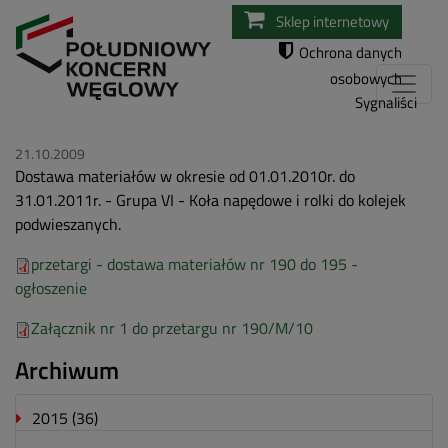
Przejdź
Sklep internetowy
do
Ochrona danych
treści
osobowych
Sygnaliści
21.10.2009
Dostawa materiałów w okresie od 01.01.2010r. do
31.01.2011r. - Grupa VI - Koła napędowe i rolki do kolejek
podwieszanych.
przetargi - dostawa materiałów nr 190 do 195 -
ogłoszenie
Załącznik nr 1 do przetargu nr 190/M/10
Archiwum
2015
(36)