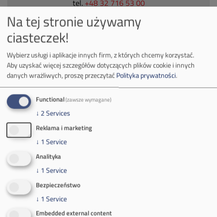
tel.
+48 32 716 53 00
Na tej stronie używamy
ciasteczek!
Kontakt dla mediów:
mail:
media@pkw-sa.pl
Wybierz usługi i aplikacje innych firm, z których chcemy korzystać.
Aby uzyskać więcej szczegółów dotyczących plików cookie i innych
tel.:
+48 32 618 56 02
danych wrażliwych, proszę przeczytać
Polityka prywatności
.
(poniedziałek-piątek 7:00-15:00)
Functional
(zawsze wymagane)
↓
2
Services
Reklama i marketing
↓
1
Service
O Firmie
Analityka
Władze spółki
↓
1
Service
Bezpieczeństwo
Spółka Południowy Koncern Węglowy
↓
1
Service
Zakład Górniczy Brzeszcze
Embedded external content