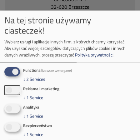
32-620 Brzeszcze
tel.
+48 32 716 53 00
Na tej stronie używamy
ciasteczek!
Kontakt dla mediów:
Wybierz usługi i aplikacje innych firm, z których chcemy korzystać.
mail:
media@pkw-sa.pl
Aby uzyskać więcej szczegółów dotyczących plików cookie i innych
danych wrażliwych, proszę przeczytać
Polityka prywatności
.
tel.:
+48 32 618 56 02
(poniedziałek-piątek 7:00-15:00)
Functional
(zawsze wymagane)
↓
2
Services
Reklama i marketing
↓
1
Service
O Firmie
Analityka
↓
1
Service
Władze spółki
Bezpieczeństwo
Spółka Południowy Koncern Węglowy
↓
1
Service