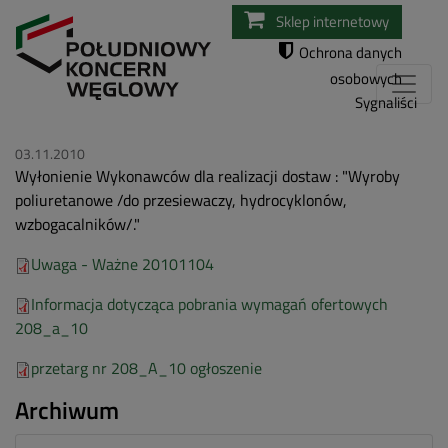
Przejdź
Sklep internetowy
do
Ochrona danych
treści
osobowych
Sygnaliści
03.11.2010
Wyłonienie Wykonawców dla realizacji dostaw : "Wyroby
poliuretanowe /do przesiewaczy, hydrocyklonów,
wzbogacalników/."
Uwaga - Ważne 20101104
Informacja dotycząca pobrania wymagań ofertowych
208_a_10
przetarg nr 208_A_10 ogłoszenie
Archiwum