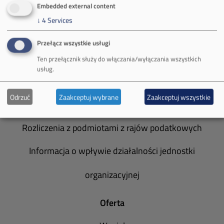
Embedded external content
Zakład Górniczy Brzeszcze
↓
4
Services
Zakład Górniczy Janina
Przełącz wszystkie usługi
Zakład Górniczy Sobieski
Ten przełącznik służy do włączania/wyłączania wszystkich
usług.
Galeria zdjęć
Odrzuć
Zaakceptuj wybrane
Zaakceptuj wszystkie
Informacja o realizowanej strategii podatkowej
Rozliczenia z podmiotami z rajów podatkowych
Informacja o wpływie działalności jednostki
organizacyjnej
Oferta