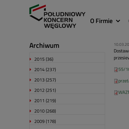
Główna
O Firmie
nawigacja
Archiwum
10.03.2
Dostawa
przesie
2015
(36)
55/1
2014
(237)
2013
(257)
przet
2012
(251)
WAZ
2011
(219)
2010
(268)
2009
(178)