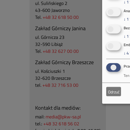
↓
1
ul. Sulińskiego 2
43-600 Jaworzno
Ana
Tel.
+48 32 618 50 00
↓
1
Zakład Górniczy Janina
Bez
↓
1
ul. Górnicza 23
32-590 Libiąż
Emb
Tel.
+48 32 627 00 00
↓
4
Zakład Górniczy Brzeszcze
Prz
ul.
Kościuszki 1
Ten
32-620 Brzeszcze
tel.
+48 32 716 53 00
Odrzuć
Kontakt dla mediów:
mail:
media@pkw-sa.pl
tel.:
+48 32 618 56 02