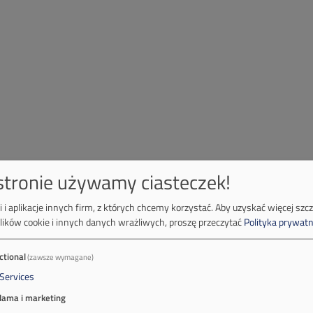
 stronie używamy ciasteczek!
 i aplikacje innych firm, z których chcemy korzystać.
Aby uzyskać więcej szc
lików cookie i innych danych wrażliwych, proszę przeczytać
Polityka prywatn
ctional
(zawsze wymagane)
Services
lama i marketing