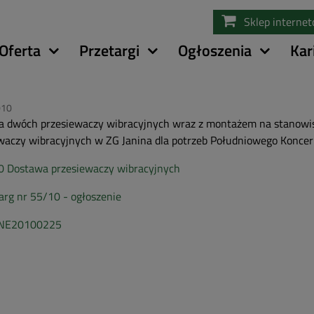
Przejdź
Sklep interne
do
treści
Oferta
Przetargi
Ogłoszenia
Kar
010
 dwóch przesiewaczy wibracyjnych wraz z montażem na stanowisk
waczy wibracyjnych w ZG Janina dla potrzeb Południowego Koncer
0 Dostawa przesiewaczy wibracyjnych
arg nr 55/10 - ogłoszenie
NE20100225