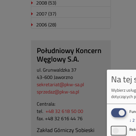
2008
(53)
2007
(37)
2006
(28)
Południowy Koncern
Węglowy S.A.
ul. Grunwaldzka 37
Na tej
43-600 Jaworzno
sekretariat@pkw-sa.pl
Wybierz usługi
sprzedaz@pkw-sa.pl
dotyczących p
Centrala:
tel.
+48 32 618 50 00
Fun
fax. +48 32 616 44 76
↓
2
Zakład Górniczy Sobieski
Rek