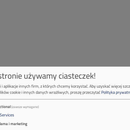
 stronie używamy ciasteczek!
 i aplikacje innych firm, z których chcemy korzystać.
Aby uzyskać więcej szc
lików cookie i innych danych wrażliwych, proszę przeczytać
Polityka prywatn
ctional
(zawsze wymagane)
Services
lama i marketing