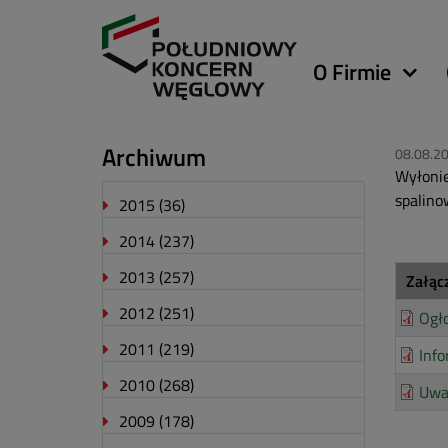
Główna
O Firmie
nawigacja
Archiwum
08.08.2
Wyłonie
spalino
2015
(36)
2014
(237)
2013
(257)
Załąc
2012
(251)
Ogł
2011
(219)
Info
2010
(268)
Uwa
2009
(178)