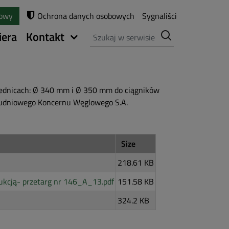
towy
Ochrona danych osobowych
Sygnaliści
Szukaj
iera
Kontakt
ednicach: Ø 340 mm i Ø 350 mm do ciągników
łudniowego Koncernu Węglowego S.A.
Size
218.61 KB
ukcją- przetarg nr 146_A_13.pdf
151.58 KB
324.2 KB