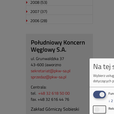
2008
(53)
2007
(37)
2006
(28)
Południowy Koncern
Węglowy S.A.
ul. Grunwaldzka 37
Na tej
43-600 Jaworzno
sekretariat@pkw-sa.pl
Wybierz usługi
sprzedaz@pkw-sa.pl
dotyczących p
Centrala:
tel.
+48 32 618 50 00
Fun
fax. +48 32 616 44 76
↓
2
Zakład Górniczy Sobieski
Rek