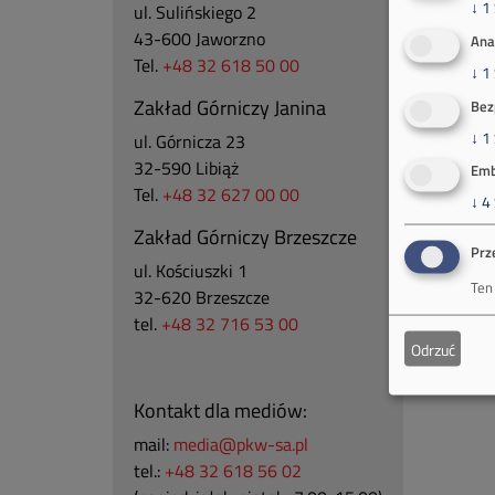
↓
1
ul. Sulińskiego 2
43-600 Jaworzno
Ana
Tel.
+48 32 618 50 00
↓
1
Zakład Górniczy Janina
Bez
↓
1
ul. Górnicza 23
32-590 Libiąż
Emb
Tel.
+48 32 627 00 00
↓
4
Zakład Górniczy Brzeszcze
Prz
ul.
Kościuszki 1
Ten
32-620 Brzeszcze
tel.
+48 32 716 53 00
Odrzuć
Kontakt dla mediów:
mail:
media@pkw-sa.pl
tel.:
+48 32 618 56 02