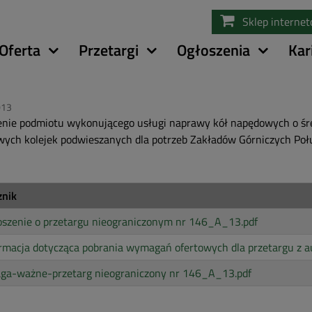
Przejdź
Sklep interne
do
treści
Oferta
Przetargi
Ogłoszenia
Kar
013
nie podmiotu wykonującego usługi naprawy kół napędowych o śr
wych kolejek podwieszanych dla potrzeb Zakładów Górniczych Po
znik
oszenie o przetargu nieograniczonym nr 146_A_13.pdf
rmacja dotycząca pobrania wymagań ofertowych dla przetargu z a
ga-ważne-przetarg nieograniczony nr 146_A_13.pdf