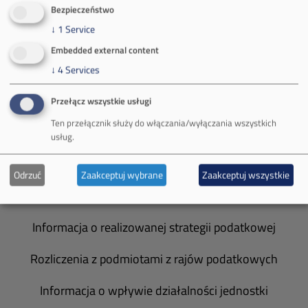
O Firmie
Bezpieczeństwo
↓
1
Service
Władze spółki
Embedded external content
Spółka Południowy Koncern Węglowy
↓
4
Services
Zakład Górniczy Brzeszcze
Przełącz wszystkie usługi
Ten przełącznik służy do włączania/wyłączania wszystkich
Zakład Górniczy Janina
usług.
Zakład Górniczy Sobieski
Odrzuć
Zaakceptuj wybrane
Zaakceptuj wszystkie
Galeria zdjęć
Informacja o realizowanej strategii podatkowej
Rozliczenia z podmiotami z rajów podatkowych
Informacja o wpływie działalności jednostki