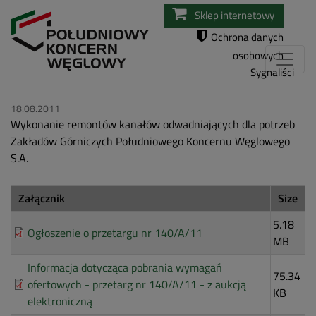
Przejdź
Sklep internetowy
do
Ochrona danych
treści
osobowych
Sygnaliści
18.08.2011
Wykonanie remontów kanałów odwadniających dla potrzeb
Zakładów Górniczych Południowego Koncernu Węglowego
S.A.
Załącznik
Size
5.18
Ogłoszenie o przetargu nr 140/A/11
MB
Informacja dotycząca pobrania wymagań
75.34
ofertowych - przetarg nr 140/A/11 - z aukcją
KB
elektroniczną