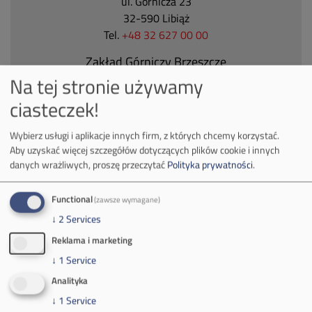
ul. Górnicza 23
32-590 Libiąż
Tel.
+48 32 627 00 00
Zakład Górniczy Brzeszcze
Na tej stronie używamy
ul.
Kościuszki 1
32-620 Brzeszcze
ciasteczek!
tel.
+48 32 716 53 00
Wybierz usługi i aplikacje innych firm, z których chcemy korzystać.
Aby uzyskać więcej szczegółów dotyczących plików cookie i innych
danych wrażliwych, proszę przeczytać
Polityka prywatności
.
Kontakt dla mediów:
mail:
media@pkw-sa.pl
Functional
(zawsze wymagane)
tel.:
+48 32 618 56 02
↓
2
Services
(poniedziałek-piątek 7:00-15:00)
Reklama i marketing
↓
1
Service
Analityka
↓
1
Service