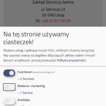
Zakład Górniczy Janina
ul. Górnicza 23
32-590 Libiąż
Tel.
+48 32 627 00 00
Zakład Górniczy Brzeszcze
Na tej stronie używamy
ul.
Kościuszki 1
ciasteczek!
32-620 Brzeszcze
tel.
+48 32 716 53 00
Wybierz usługi i aplikacje innych firm, z których chcemy korzystać.
Aby uzyskać więcej szczegółów dotyczących plików cookie i innych
danych wrażliwych, proszę przeczytać
Polityka prywatności
.
Kontakt dla mediów:
Functional
(zawsze wymagane)
mail:
media@pkw-sa.pl
↓
2
Services
tel.:
+48 32 618 56 02
(poniedziałek-piątek 7:00-15:00)
Reklama i marketing
↓
1
Service
Analityka