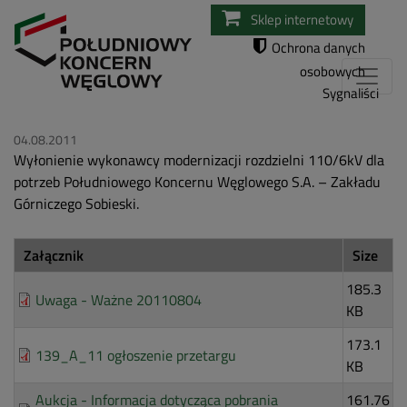
Przejdź
Sklep internetowy
do
Ochrona danych
treści
osobowych
Sygnaliści
04.08.2011
Wyłonienie wykonawcy modernizacji rozdzielni 110/6kV dla
potrzeb Południowego Koncernu Węglowego S.A. – Zakładu
Górniczego Sobieski.
Załącznik
Size
185.3
Uwaga - Ważne 20110804
KB
173.1
139_A_11 ogłoszenie przetargu
KB
Aukcja - Informacja dotycząca pobrania
161.76