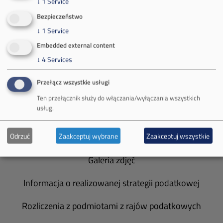
↓
1
Service
Bezpieczeństwo
O Firmie
↓
1
Service
Władze spółki
Embedded external content
↓
4
Services
Spółka Południowy Koncern Węglowy
Przełącz wszystkie usługi
Zakład Górniczy Brzeszcze
Ten przełącznik służy do włączania/wyłączania wszystkich
usług.
Zakład Górniczy Janina
Zakład Górniczy Sobieski
Odrzuć
Zaakceptuj wybrane
Zaakceptuj wszystkie
Galeria zdjęć
Informacja o realizowanej strategii podatkowej
Rozliczenia z podmiotami z rajów podatkowych