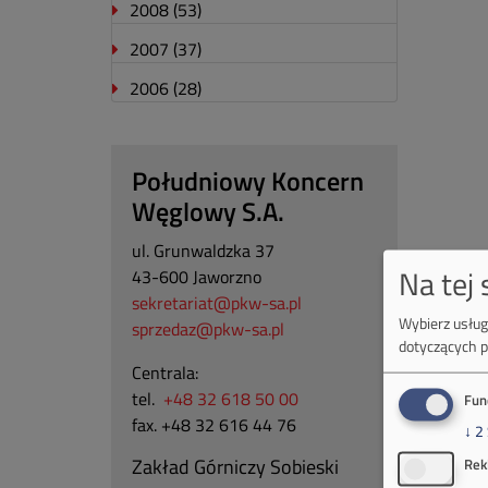
2008
(53)
2007
(37)
2006
(28)
Południowy Koncern
Węglowy S.A.
ul. Grunwaldzka 37
Na tej
43-600 Jaworzno
sekretariat@pkw-sa.pl
Wybierz usługi
sprzedaz@pkw-sa.pl
dotyczących p
Centrala:
tel.
+48 32 618 50 00
Fun
fax. +48 32 616 44 76
↓
2
Zakład Górniczy Sobieski
Rek