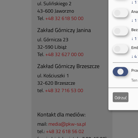
↓
1
ul. Sulińskiego 2
43-600 Jaworzno
Ana
Tel.
+48 32 618 50 00
↓
1
Zakład Górniczy Janina
Bez
↓
1
ul. Górnicza 23
32-590 Libiąż
Emb
Tel.
+48 32 627 00 00
↓
4
Zakład Górniczy Brzeszcze
Prz
ul.
Kościuszki 1
Ten
32-620 Brzeszcze
tel.
+48 32 716 53 00
Odrzuć
Kontakt dla mediów:
mail:
media@pkw-sa.pl
tel.:
+48 32 618 56 02