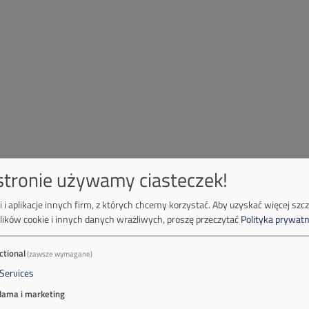
 stronie używamy ciasteczek!
 i aplikacje innych firm, z których chcemy korzystać.
Aby uzyskać więcej szc
lików cookie i innych danych wrażliwych, proszę przeczytać
Polityka prywatn
ctional
(zawsze wymagane)
Services
lama i marketing