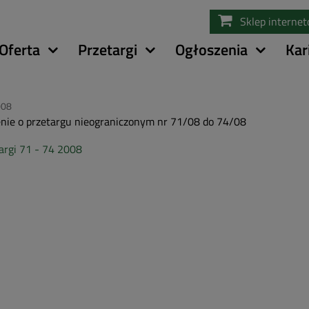
Przejdź
Sklep interne
do
treści
Oferta
Przetargi
Ogłoszenia
Kar
008
nie o przetargu nieograniczonym nr 71/08 do 74/08
argi 71 - 74 2008