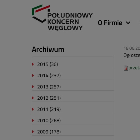
Główna
O Firmie
nawigacja
Archiwum
18.06.2
Ogłosze
2015
(36)
przet
2014
(237)
2013
(257)
2012
(251)
2011
(219)
2010
(268)
2009
(178)