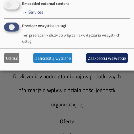
Embedded external content
Zakład Górniczy Brzeszcze
↓
4
Services
Zakład Górniczy Janina
Przełącz wszystkie usługi
Zakład Górniczy Sobieski
Ten przełącznik służy do włączania/wyłączania wszystkich
usług.
Galeria zdjęć
Odrzuć
Zaakceptuj wybrane
Zaakceptuj wszystkie
Informacja o realizowanej strategii podatkowej
Rozliczenia z podmiotami z rajów podatkowych
Informacja o wpływie działalności jednostki
organizacyjnej
Oferta