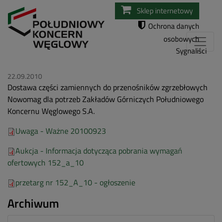
Przejdź
Sklep internetowy
do
Ochrona danych
treści
osobowych
Sygnaliści
22.09.2010
Dostawa części zamiennych do przenośników zgrzebłowych
Nowomag dla potrzeb Zakładów Górniczych Południowego
Koncernu Węglowego S.A.
Uwaga - Ważne 20100923
Aukcja - Informacja dotycząca pobrania wymagań
ofertowych 152_a_10
przetarg nr 152_A_10 - ogłoszenie
Archiwum