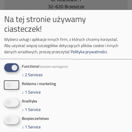
32-620 Brzeszcze
tel.
+48 32 716 53 00
Na tej stronie używamy
ciasteczek!
Kontakt dla mediów:
Wybierz usługi i aplikacje innych firm, z których chcemy korzystać.
mail:
media@pkw-sa.pl
Aby uzyskać więcej szczegółów dotyczących plików cookie i innych
danych wrażliwych, proszę przeczytać
Polityka prywatności
.
tel.:
+48 32 618 56 02
(poniedziałek-piątek 7:00-15:00)
Functional
(zawsze wymagane)
↓
2
Services
Reklama i marketing
↓
1
Service
O Firmie
Analityka
↓
1
Service
Władze spółki
Bezpieczeństwo
Spółka Południowy Koncern Węglowy
↓
1
Service