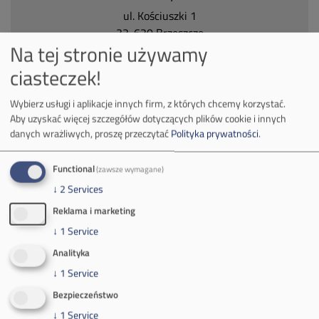
ul.
Kościuszki 1
32-620 Brzeszcze
Na tej stronie używamy
tel.
+48 32 716 53 00
ciasteczek!
Kontakt dla mediów:
Wybierz usługi i aplikacje innych firm, z których chcemy korzystać.
Aby uzyskać więcej szczegółów dotyczących plików cookie i innych
mail:
media@pkw-sa.pl
danych wrażliwych, proszę przeczytać
Polityka prywatności
.
tel.:
+48 32 618 56 02
(poniedziałek-piątek 7:00-15:00)
Functional
(zawsze wymagane)
↓
2
Services
Reklama i marketing
↓
1
Service
Analityka
O Firmie
↓
1
Service
Władze spółki
Bezpieczeństwo
↓
1
Service