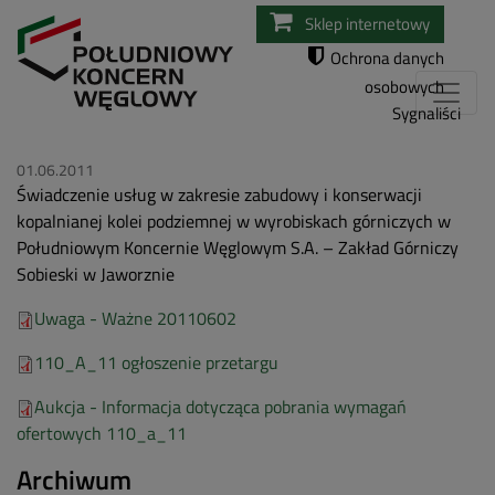
Przejdź
Sklep internetowy
do
Ochrona danych
treści
osobowych
Sygnaliści
01.06.2011
Świadczenie usług w zakresie zabudowy i konserwacji
kopalnianej kolei podziemnej w wyrobiskach górniczych w
Południowym Koncernie Węglowym S.A. – Zakład Górniczy
Sobieski w Jaworznie
Uwaga - Ważne 20110602
110_A_11 ogłoszenie przetargu
Aukcja - Informacja dotycząca pobrania wymagań
ofertowych 110_a_11
Archiwum