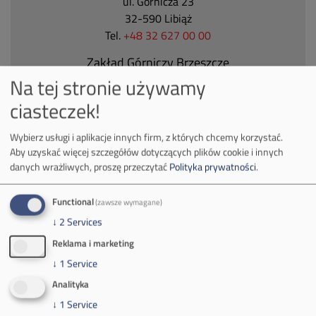
ul. Górnicza 23
32-590 Libiąż
Tel.
+48 32 627 00 00
Zakład Górniczy Brzeszcze
Na tej stronie używamy
ul.
Kościuszki 1
32-620 Brzeszcze
ciasteczek!
tel.
+48 32 716 53 00
Wybierz usługi i aplikacje innych firm, z których chcemy korzystać.
Aby uzyskać więcej szczegółów dotyczących plików cookie i innych
danych wrażliwych, proszę przeczytać
Polityka prywatności
.
Kontakt dla mediów:
mail:
media@pkw-sa.pl
Functional
(zawsze wymagane)
tel.:
+48 32 618 56 02
↓
2
Services
(poniedziałek-piątek 7:00-15:00)
Reklama i marketing
↓
1
Service
Analityka
↓
1
Service