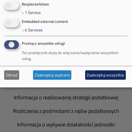
O Firmie
Bezpieczeństwo
↓
1
Service
Władze spółki
Embedded external content
Spółka Południowy Koncern Węglowy
↓
4
Services
Zakład Górniczy Brzeszcze
Przełącz wszystkie usługi
Ten przełącznik służy do włączania/wyłączania wszystkich
Zakład Górniczy Janina
usług.
Zakład Górniczy Sobieski
Odrzuć
Zaakceptuj wybrane
Zaakceptuj wszystkie
Galeria zdjęć
Informacja o realizowanej strategii podatkowej
Rozliczenia z podmiotami z rajów podatkowych
Informacja o wpływie działalności jednostki