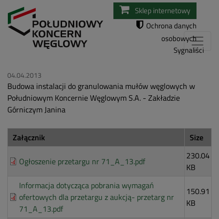
Przejdź
Sklep internetowy
do
Ochrona danych
treści
osobowych
Sygnaliści
04.04.2013
Budowa instalacji do granulowania mułów węglowych w
Południowym Koncernie Węglowym S.A. - Zakładzie
Górniczym Janina
Załącznik
Size
230.04
Ogłoszenie przetargu nr 71_A_13.pdf
KB
Informacja dotycząca pobrania wymagań
150.91
ofertowych dla przetargu z aukcją- przetarg nr
KB
71_A_13.pdf