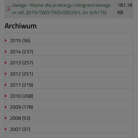
Uwaga- Ważne dla przetargu nieograniczonego
181.18
nr ref. 2015/TWD/TWD/00029/L (nr 6/A/15)
KB
Archiwum
2015
(36)
2014
(237)
2013
(257)
2012
(251)
2011
(219)
2010
(268)
2009
(178)
2008
(53)
2007
(37)