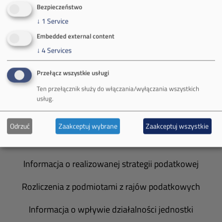
O Firmie
Bezpieczeństwo
↓
1
Service
Władze spółki
Embedded external content
Spółka Południowy Koncern Węglowy
↓
4
Services
Zakład Górniczy Brzeszcze
Przełącz wszystkie usługi
Ten przełącznik służy do włączania/wyłączania wszystkich
Zakład Górniczy Janina
usług.
Zakład Górniczy Sobieski
Odrzuć
Zaakceptuj wybrane
Zaakceptuj wszystkie
Galeria zdjęć
Informacja o realizowanej strategii podatkowej
Rozliczenia z podmiotami z rajów podatkowych
Informacja o wpływie działalności jednostki