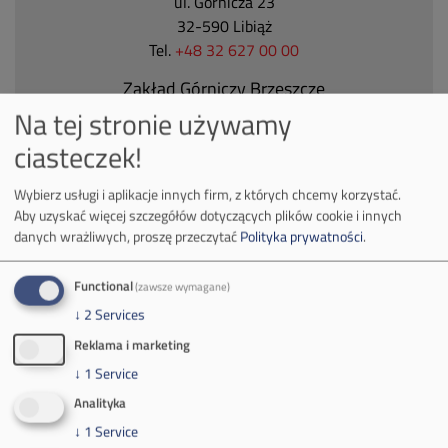
ul. Górnicza 23
32-590 Libiąż
Tel.
+48 32 627 00 00
Zakład Górniczy Brzeszcze
Na tej stronie używamy
ul.
Kościuszki 1
32-620 Brzeszcze
ciasteczek!
tel.
+48 32 716 53 00
Wybierz usługi i aplikacje innych firm, z których chcemy korzystać.
Aby uzyskać więcej szczegółów dotyczących plików cookie i innych
danych wrażliwych, proszę przeczytać
Polityka prywatności
.
Kontakt dla mediów:
mail:
media@pkw-sa.pl
Functional
(zawsze wymagane)
tel.:
+48 32 618 56 02
↓
2
Services
(poniedziałek-piątek 7:00-15:00)
Reklama i marketing
↓
1
Service
Analityka
↓
1
Service