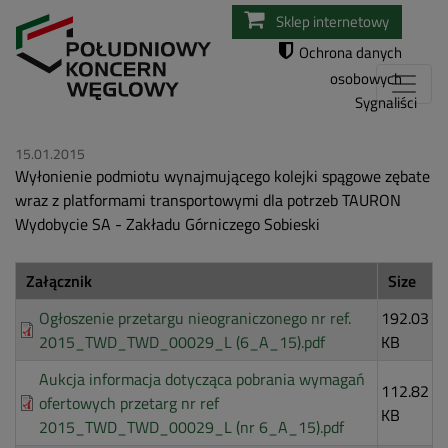
Przejdź
Sklep internetowy
do
Ochrona danych
treści
osobowych
Sygnaliści
15.01.2015
Wyłonienie podmiotu wynajmującego kolejki spągowe zębate
wraz z platformami transportowymi dla potrzeb TAURON
Wydobycie SA - Zakładu Górniczego Sobieski
Załącznik
Size
Ogłoszenie przetargu nieograniczonego nr ref.
192.03
2015_TWD_TWD_00029_L (6_A_15).pdf
KB
Aukcja informacja dotycząca pobrania wymagań
112.82
ofertowych przetarg nr ref
KB
2015_TWD_TWD_00029_L (nr 6_A_15).pdf