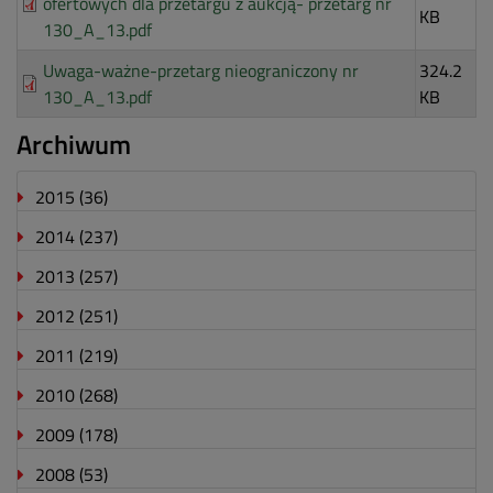
ofertowych dla przetargu z aukcją- przetarg nr
KB
130_A_13.pdf
Uwaga-ważne-przetarg nieograniczony nr
324.2
130_A_13.pdf
KB
Archiwum
2015
(36)
2014
(237)
2013
(257)
2012
(251)
2011
(219)
2010
(268)
2009
(178)
2008
(53)