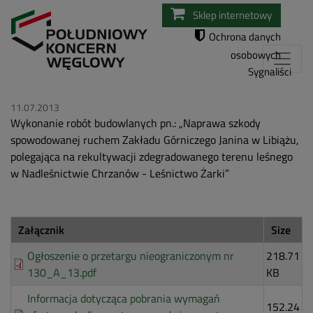
Przejdź
Sklep internetowy
do
Ochrona danych
treści
osobowych
Sygnaliści
11.07.2013
Wykonanie robót budowlanych pn.: „Naprawa szkody
spowodowanej ruchem Zakładu Górniczego Janina w Libiążu,
polegająca na rekultywacji zdegradowanego terenu leśnego
w Nadleśnictwie Chrzanów - Leśnictwo Żarki”
Załącznik
Size
Ogłoszenie o przetargu nieograniczonym nr
218.71
130_A_13.pdf
KB
Informacja dotycząca pobrania wymagań
152.24