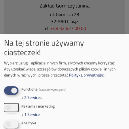
Zakład Górniczy Janina
ul. Górnicza 23
32-590 Libiąż
Tel.
+48 32 627 00 00
Zakład Górniczy Brzeszcze
Na tej stronie używamy
ul.
Kościuszki 1
ciasteczek!
32-620 Brzeszcze
tel.
+48 32 716 53 00
Wybierz usługi i aplikacje innych firm, z których chcemy korzystać.
Aby uzyskać więcej szczegółów dotyczących plików cookie i innych
danych wrażliwych, proszę przeczytać
Polityka prywatności
.
Kontakt dla mediów:
Functional
(zawsze wymagane)
mail:
media@pkw-sa.pl
↓
2
Services
tel.:
+48 32 618 56 02
Reklama i marketing
(poniedziałek-piątek 7:00-15:00)
↓
1
Service
Analityka