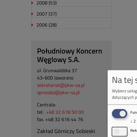
2008
(53)
2007
(37)
2006
(28)
Południowy Koncern
Węglowy S.A.
ul. Grunwaldzka 37
Na tej
43-600 Jaworzno
sekretariat@pkw-sa.pl
Wybierz usługi
sprzedaz@pkw-sa.pl
dotyczących p
Centrala:
tel.
+48 32 618 50 00
Fun
fax. +48 32 616 44 76
↓
2
Zakład Górniczy Sobieski
Rek