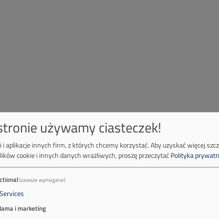
 stronie używamy ciasteczek!
 i aplikacje innych firm, z których chcemy korzystać.
Aby uzyskać więcej szc
lików cookie i innych danych wrażliwych, proszę przeczytać
Polityka prywatn
ctional
(zawsze wymagane)
Services
lama i marketing