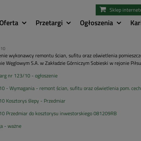
Przejdź
Sklep interne
do
treści
Oferta
Przetargi
Ogłoszenia
Kar
010
nie wykonawcy remontu ścian, sufitu oraz oświetlenia pomieszc
ie Węglowym S.A. w Zakładzie Górniczym Sobieski w rejonie Piłsu
arg nr 123/10 - ogłoszenie
0 - Wymagania - remont ścian, sufitu oraz oświetlenia pom. cec
0 Kosztorys ślepy - Przedmiar
10 Przedmiar do kosztorysu inwestorskiego 081209RB
a - ważne