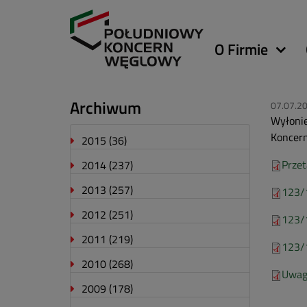
Główna
O Firmie
nawigacja
Archiwum
07.07.2
Wyłonie
Koncern
2015
(36)
Przet
2014
(237)
2013
(257)
123/1
2012
(251)
123/1
2011
(219)
123/
2010
(268)
Uwag
2009
(178)