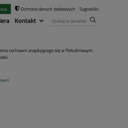
towy
Ochrona danych osobowych
Sygnaliści
Szukaj
iera
Kontakt
zenia cechowni znajdującego się w Południowym
dski.
howni