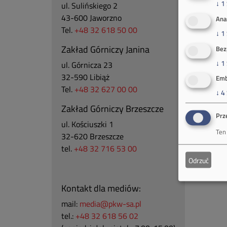
↓
1
ul. Sulińskiego 2
43-600 Jaworzno
Ana
Tel.
+48 32 618 50 00
↓
1
Zakład Górniczy Janina
Bez
↓
1
ul. Górnicza 23
32-590 Libiąż
Emb
Tel.
+48 32 627 00 00
↓
4
Zakład Górniczy Brzeszcze
Prz
ul.
Kościuszki 1
Ten
32-620 Brzeszcze
tel.
+48 32 716 53 00
Odrzuć
Kontakt dla mediów:
mail:
media@pkw-sa.pl
tel.:
+48 32 618 56 02