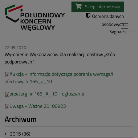
Przejdź
Sklep internetowy
do
Ochrona danych
treści
osobowych
Sygnaliści
22.09.2010
Wyłonienie Wykonawców dla realizacji dostaw: „stóp
podporowych”.
Aukcja - Informacja dotycząca pobrania wymagań
ofertowych 165_a_10
przetarg nr 165_A_10 - ogłoszenie
Uwaga - Ważne 20100923
Archiwum
2015
(36)