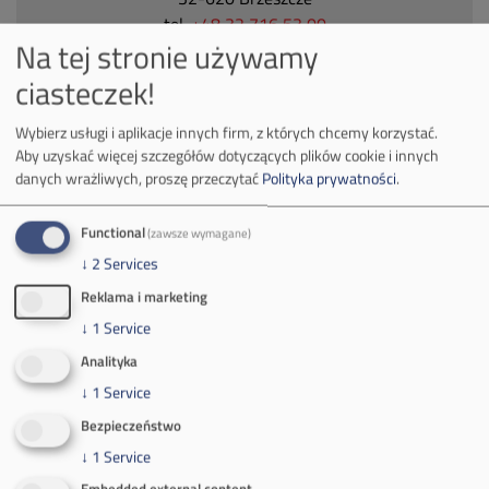
tel.
+48 32 716 53 00
Na tej stronie używamy
ciasteczek!
Kontakt dla mediów:
Wybierz usługi i aplikacje innych firm, z których chcemy korzystać.
mail:
media@pkw-sa.pl
Aby uzyskać więcej szczegółów dotyczących plików cookie i innych
tel.:
+48 32 618 56 02
danych wrażliwych, proszę przeczytać
Polityka prywatności
.
(poniedziałek-piątek 7:00-15:00)
Functional
(zawsze wymagane)
↓
2
Services
Reklama i marketing
↓
1
Service
O Firmie
Analityka
Władze spółki
↓
1
Service
Bezpieczeństwo
Spółka Południowy Koncern Węglowy
↓
1
Service