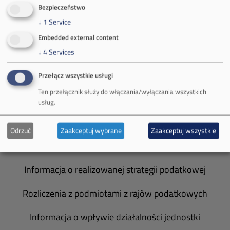
O Firmie
Bezpieczeństwo
↓
1
Service
Władze spółki
Embedded external content
Spółka Południowy Koncern Węglowy
↓
4
Services
Zakład Górniczy Brzeszcze
Przełącz wszystkie usługi
Ten przełącznik służy do włączania/wyłączania wszystkich
Zakład Górniczy Janina
usług.
Zakład Górniczy Sobieski
Odrzuć
Zaakceptuj wybrane
Zaakceptuj wszystkie
Galeria zdjęć
Informacja o realizowanej strategii podatkowej
Rozliczenia z podmiotami z rajów podatkowych
Informacja o wpływie działalności jednostki