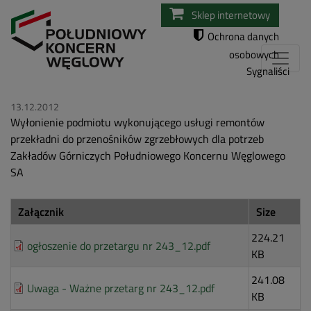
Przejdź
Sklep internetowy
do
Ochrona danych
treści
osobowych
Sygnaliści
13.12.2012
Wyłonienie podmiotu wykonującego usługi remontów
przekładni do przenośników zgrzebłowych dla potrzeb
Zakładów Górniczych Południowego Koncernu Węglowego
SA
Załącznik
Size
224.21
ogłoszenie do przetargu nr 243_12.pdf
KB
241.08
Uwaga - Ważne przetarg nr 243_12.pdf
KB