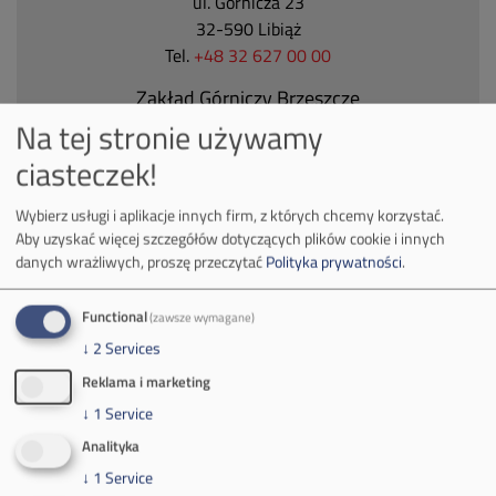
ul. Górnicza 23
32-590 Libiąż
Tel.
+48 32 627 00 00
Zakład Górniczy Brzeszcze
Na tej stronie używamy
ul.
Kościuszki 1
32-620 Brzeszcze
ciasteczek!
tel.
+48 32 716 53 00
Wybierz usługi i aplikacje innych firm, z których chcemy korzystać.
Aby uzyskać więcej szczegółów dotyczących plików cookie i innych
danych wrażliwych, proszę przeczytać
Polityka prywatności
.
Kontakt dla mediów:
mail:
media@pkw-sa.pl
Functional
(zawsze wymagane)
tel.:
+48 32 618 56 02
↓
2
Services
(poniedziałek-piątek 7:00-15:00)
Reklama i marketing
↓
1
Service
Analityka
↓
1
Service