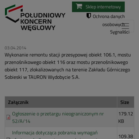
Przejdź
Sklep internetowy
do
Ochrona danych
treści
osobowych
Sygnaliści
03.04.2014
Wykonanie remontu stacji przesypowej obiekt 106.1, mostu
przenośnikowego obiekt 116 oraz mostu przenośnikowego
obiekt 117, zlokalizowanych na terenie Zakładu Górniczego
Sobieski w TAURON Wydobycie S.A.
Załącznik
Size
Ogłoszenie o przetargu nieograniczonym nr
179.12
52/A/14
KB
Informacja dotycząca pobrania wymagań
109.38