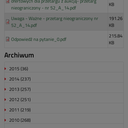
ofertowych dla przetargu z aukcją- przetarg
KB
nieograniczony - nr 52_A_14.pdf
Uwaga - Ważne - przetarg nieograniczony nr
191.26
52_A_14.pdf
KB
215.84
Odpowiedź na pytanie_0.pdf
KB
Archiwum
2015
(36)
2014
(237)
2013
(257)
2012
(251)
2011
(219)
2010
(268)