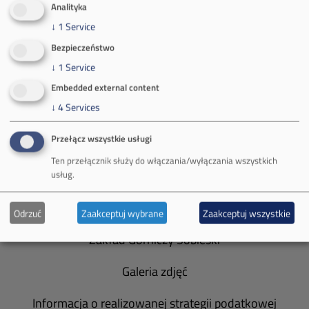
Analityka
↓
1
Service
Bezpieczeństwo
↓
1
Service
O Firmie
Embedded external content
↓
4
Services
Władze spółki
Przełącz wszystkie usługi
Spółka Południowy Koncern Węglowy
Ten przełącznik służy do włączania/wyłączania wszystkich
Zakład Górniczy Brzeszcze
usług.
Zakład Górniczy Janina
Odrzuć
Zaakceptuj wybrane
Zaakceptuj wszystkie
Zakład Górniczy Sobieski
Galeria zdjęć
Informacja o realizowanej strategii podatkowej