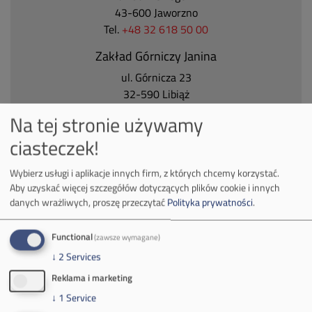
43-600 Jaworzno
Tel.
+48 32 618 50 00
Zakład Górniczy Janina
ul. Górnicza 23
32-590 Libiąż
Tel.
+48 32 627 00 00
Na tej stronie używamy
Zakład Górniczy Brzeszcze
ciasteczek!
ul.
Kościuszki 1
Wybierz usługi i aplikacje innych firm, z których chcemy korzystać.
32-620 Brzeszcze
Aby uzyskać więcej szczegółów dotyczących plików cookie i innych
tel.
+48 32 716 53 00
danych wrażliwych, proszę przeczytać
Polityka prywatności
.
Functional
(zawsze wymagane)
Kontakt dla mediów:
↓
2
Services
mail:
media@pkw-sa.pl
Reklama i marketing
tel.:
+48 32 618 56 02
↓
1
Service
(poniedziałek-piątek 7:00-15:00)