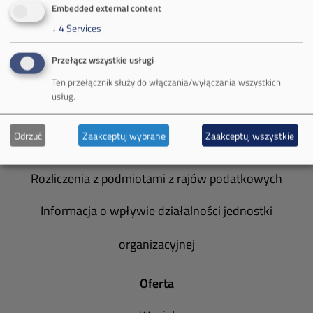
Embedded external content
Zakład Górniczy Brzeszcze
↓
4
Services
Zakład Górniczy Janina
Przełącz wszystkie usługi
Zakład Górniczy Sobieski
Ten przełącznik służy do włączania/wyłączania wszystkich
usług.
Galeria zdjęć
Odrzuć
Zaakceptuj wybrane
Zaakceptuj wszystkie
Informacja o realizowanej strategii podatkowej
Rozliczenia z podmiotami z rajów podatkowych
Informacja o wpływie działalności jednostki
organizacyjnej
Oferta