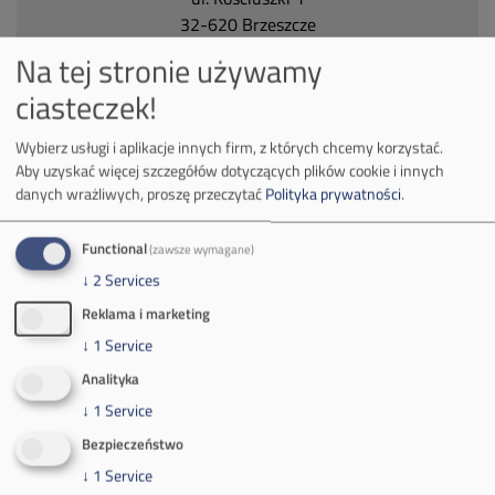
32-620 Brzeszcze
tel.
+48 32 716 53 00
Na tej stronie używamy
ciasteczek!
Kontakt dla mediów:
Wybierz usługi i aplikacje innych firm, z których chcemy korzystać.
mail:
media@pkw-sa.pl
Aby uzyskać więcej szczegółów dotyczących plików cookie i innych
danych wrażliwych, proszę przeczytać
Polityka prywatności
.
tel.:
+48 32 618 56 02
(poniedziałek-piątek 7:00-15:00)
Functional
(zawsze wymagane)
↓
2
Services
Reklama i marketing
↓
1
Service
O Firmie
Analityka
↓
1
Service
Władze spółki
Bezpieczeństwo
Spółka Południowy Koncern Węglowy
↓
1
Service