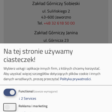
Zakład Górniczy Sobieski
ul. Sulińskiego 2
43-600 Jaworzno
Tel.
+48 32 618 50 00
Zakład Górniczy Janina
ul. Górnicza 23
32-590 Libiąż
Na tej stronie używamy
Tel.
+48 32 627 00 00
ciasteczek!
Zakład Górniczy Brzeszcze
Wybierz usługi i aplikacje innych firm, z których chcemy korzystać.
ul.
Kościuszki 1
Aby uzyskać więcej szczegółów dotyczących plików cookie i innych
32-620 Brzeszcze
danych wrażliwych, proszę przeczytać
Polityka prywatności
.
tel.
+48 32 716 53 00
Functional
(zawsze wymagane)
↓
2
Services
Kontakt dla mediów:
Reklama i marketing
mail:
media@pkw-sa.pl