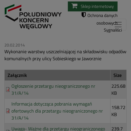
Przejdź
Sklep internetowy
do
Ochrona danych
treści
osobowych
Sygnaliści
20.02.2014
Wykonanie warstwy uszczelniającej na składowisku odpadów
komunalnych przy ulicy Sobieskiego w Jaworznie
Załącznik
Size
Ogłoszenie przetargu nieograniczonego nr
225.68
31/A/14
KB
Informacja dotycząca pobrania wymagań
158.72
ofertowych dla przetargu nieograniczonego nr
KB
31/A/14
Uwaga- Ważne dla przetargu nieograniczonego
239.7