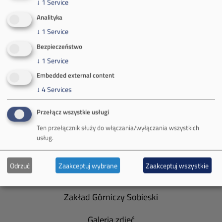
↓
1
Service
tel.:
+48 32 618 56 02
(poniedziałek-piątek 7:00-15:00)
Analityka
↓
1
Service
Bezpieczeństwo
↓
1
Service
Embedded external content
O Firmie
↓
4
Services
Władze spółki
Przełącz wszystkie usługi
Spółka Południowy Koncern Węglowy
Ten przełącznik służy do włączania/wyłączania wszystkich
usług.
Zakład Górniczy Brzeszcze
Odrzuć
Zaakceptuj wybrane
Zaakceptuj wszystkie
Zakład Górniczy Janina
Zakład Górniczy Sobieski
Galeria zdjęć