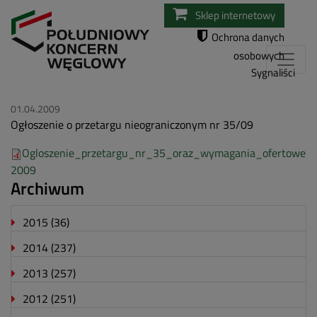
Przejdź
Sklep internetowy
do
Ochrona danych
treści
osobowych
Sygnaliści
01.04.2009
Ogłoszenie o przetargu nieograniczonym nr 35/09
Ogloszenie_przetargu_nr_35_oraz_wymagania_ofertowe
2009
Archiwum
2015
(36)
2014
(237)
2013
(257)
2012
(251)