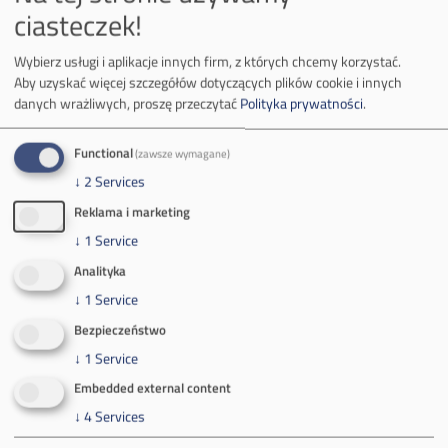
mail:
media@pkw-sa.pl
ciasteczek!
tel.:
+48 32 618 56 02
(poniedziałek-piątek 7:00-15:00)
Wybierz usługi i aplikacje innych firm, z których chcemy korzystać.
Aby uzyskać więcej szczegółów dotyczących plików cookie i innych
danych wrażliwych, proszę przeczytać
Polityka prywatności
.
Functional
(zawsze wymagane)
↓
2
Services
O Firmie
Reklama i marketing
Władze spółki
↓
1
Service
Analityka
Spółka Południowy Koncern Węglowy
↓
1
Service
Zakład Górniczy Brzeszcze
Bezpieczeństwo
↓
1
Service
Zakład Górniczy Janina
Embedded external content
↓
4
Services
Zakład Górniczy Sobieski