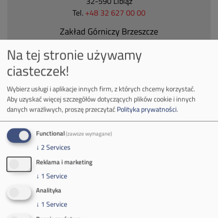
32-590 Libiąż
Tel.
+48 32 627 00 00
Zakład Górniczy Brzeszcze
ul.
Kościuszki 1
Na tej stronie używamy
32-620 Brzeszcze
ciasteczek!
tel.
+48 32 716 53 00
Wybierz usługi i aplikacje innych firm, z których chcemy korzystać.
Aby uzyskać więcej szczegółów dotyczących plików cookie i innych
Kontakt dla mediów:
danych wrażliwych, proszę przeczytać
Polityka prywatności
.
mail:
media@pkw-sa.pl
tel.:
+48 32 618 56 02
Functional
(zawsze wymagane)
(poniedziałek-piątek 7:00-15:00)
↓
2
Services
Reklama i marketing
↓
1
Service
Analityka
↓
1
Service
O Firmie