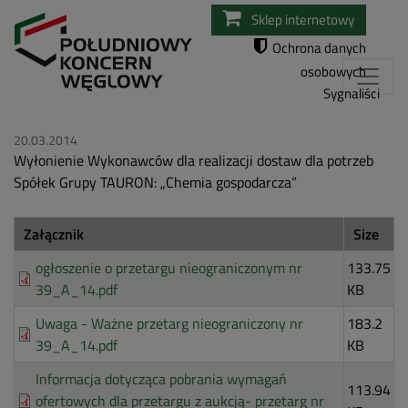
Przejdź
Sklep internetowy
do
Ochrona danych
treści
osobowych
Sygnaliści
20.03.2014
Wyłonienie Wykonawców dla realizacji dostaw dla potrzeb
Spółek Grupy TAURON: „Chemia gospodarcza”
Załącznik
Size
ogłoszenie o przetargu nieograniczonym nr
133.75
39_A_14.pdf
KB
Uwaga - Ważne przetarg nieograniczony nr
183.2
39_A_14.pdf
KB
Informacja dotycząca pobrania wymagań
113.94
ofertowych dla przetargu z aukcją- przetarg nr