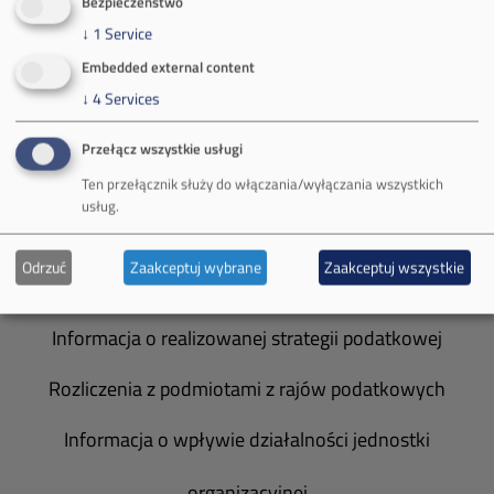
Bezpieczeństwo
Władze spółki
↓
1
Service
Embedded external content
Spółka Południowy Koncern Węglowy
↓
4
Services
Zakład Górniczy Brzeszcze
Przełącz wszystkie usługi
Zakład Górniczy Janina
Ten przełącznik służy do włączania/wyłączania wszystkich
usług.
Zakład Górniczy Sobieski
Odrzuć
Zaakceptuj wybrane
Zaakceptuj wszystkie
Galeria zdjęć
Informacja o realizowanej strategii podatkowej
Rozliczenia z podmiotami z rajów podatkowych
Informacja o wpływie działalności jednostki
organizacyjnej