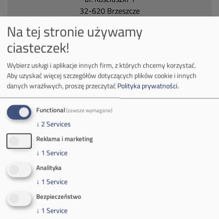
32-620 Brzeszcze
tel.
+48 32 716 53 00
Na tej stronie używamy
ciasteczek!
Kontakt dla mediów:
Wybierz usługi i aplikacje innych firm, z których chcemy korzystać.
mail:
media@pkw-sa.pl
Aby uzyskać więcej szczegółów dotyczących plików cookie i innych
danych wrażliwych, proszę przeczytać
Polityka prywatności
.
tel.:
+48 32 618 56 02
(poniedziałek-piątek 7:00-15:00)
Functional
(zawsze wymagane)
↓
2
Services
Reklama i marketing
↓
1
Service
O Firmie
Analityka
↓
1
Service
Władze spółki
Bezpieczeństwo
Spółka Południowy Koncern Węglowy
↓
1
Service