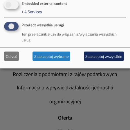
Embedded external content
Zakład Górniczy Brzeszcze
↓
4
Services
Zakład Górniczy Janina
Przełącz wszystkie usługi
Zakład Górniczy Sobieski
Ten przełącznik służy do włączania/wyłączania wszystkich
usług.
Galeria zdjęć
Odrzuć
Zaakceptuj wybrane
Zaakceptuj wszystkie
Informacja o realizowanej strategii podatkowej
Rozliczenia z podmiotami z rajów podatkowych
Informacja o wpływie działalności jednostki
organizacyjnej
Oferta