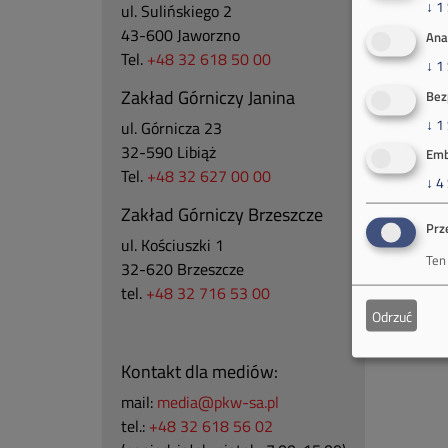
↓
1
ul. Sulińskiego 2
43-600 Jaworzno
Ana
Tel.
+48 32 618 50 00
↓
1
Zakład Górniczy Janina
Bez
↓
1
ul. Górnicza 23
32-590 Libiąż
Emb
Tel.
+48 32 627 00 00
↓
4
Zakład Górniczy Brzeszcze
Prz
ul.
Kościuszki 1
Ten
32-620 Brzeszcze
tel.
+48 32 716 53 00
Odrzuć
Kontakt dla mediów:
mail:
media@pkw-sa.pl
tel.:
+48 32 618 56 02