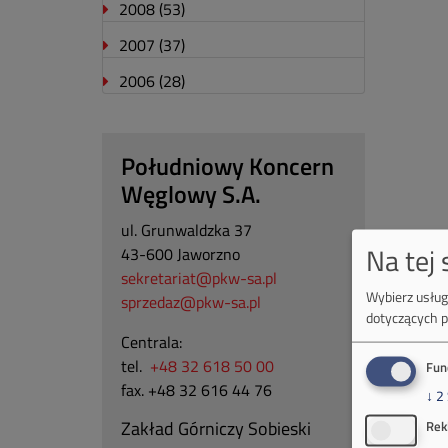
2008
(53)
2007
(37)
2006
(28)
Południowy Koncern
Węglowy S.A.
ul. Grunwaldzka 37
Na tej
43-600 Jaworzno
sekretariat@pkw-sa.pl
Wybierz usługi
sprzedaz@pkw-sa.pl
dotyczących p
Centrala:
tel.
+48 32 618 50 00
Fun
fax. +48 32 616 44 76
↓
2
Zakład Górniczy Sobieski
Rek