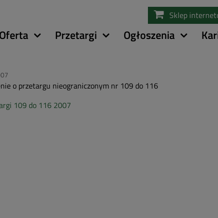
Przejdź
Sklep interne
do
treści
Oferta
Przetargi
Ogłoszenia
Kar
007
nie o przetargu nieograniczonym nr 109 do 116
argi 109 do 116 2007