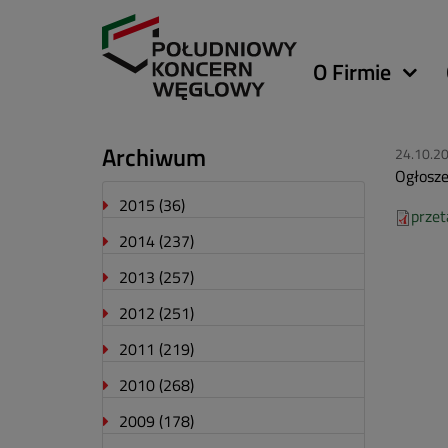
Główna
O Firmie
nawigacja
Archiwum
24.10.2
Ogłosze
2015
(36)
przet
2014
(237)
2013
(257)
2012
(251)
2011
(219)
2010
(268)
2009
(178)