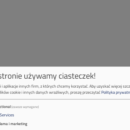
 stronie używamy ciasteczek!
 i aplikacje innych firm, z których chcemy korzystać.
Aby uzyskać więcej szc
lików cookie i innych danych wrażliwych, proszę przeczytać
Polityka prywatn
ctional
(zawsze wymagane)
Services
lama i marketing