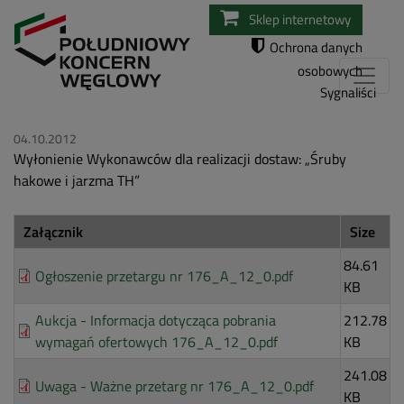
Przejdź
Sklep internetowy
do
Ochrona danych
treści
osobowych
Sygnaliści
04.10.2012
Wyłonienie Wykonawców dla realizacji dostaw: „Śruby
hakowe i jarzma TH”
Załącznik
Size
84.61
Ogłoszenie przetargu nr 176_A_12_0.pdf
KB
Aukcja - Informacja dotycząca pobrania
212.78
wymagań ofertowych 176_A_12_0.pdf
KB
241.08
Uwaga - Ważne przetarg nr 176_A_12_0.pdf
KB