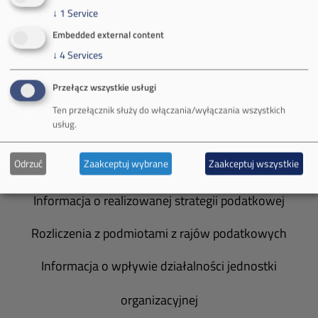
Władze spółki
↓
1
Service
Spółka Południowy Koncern Węglowy
Embedded external content
↓
4
Services
Zakład Górniczy Brzeszcze
Przełącz wszystkie usługi
Zakład Górniczy Janina
Ten przełącznik służy do włączania/wyłączania wszystkich
usług.
Zakład Górniczy Sobieski
Odrzuć
Zaakceptuj wybrane
Zaakceptuj wszystkie
Galeria zdjęć
Informacja o realizowanej strategii podatkowej
Rozliczenia z podmiotami z rajów podatkowych
Informacja o wpływie działalności jednostki
organizacyjnej