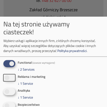
Tel.
+48 32 627 00 00
Zakład Górniczy Brzeszcze
ul.
Kościuszki 1
Na tej stronie używamy
32-620 Brzeszcze
tel.
+48 32 716 53 00
ciasteczek!
Wybierz usługi i aplikacje innych firm, z których chcemy korzystać.
Aby uzyskać więcej szczegółów dotyczących plików cookie i innych
Kontakt dla mediów:
danych wrażliwych, proszę przeczytać
Polityka prywatności
.
mail:
media@pkw-sa.pl
tel.:
+48 32 618 56 02
Functional
(zawsze wymagane)
(poniedziałek-piątek 7:00-15:00)
↓
2
Services
Reklama i marketing
↓
1
Service
Analityka
O Firmie
↓
1
Service
Bezpieczeństwo