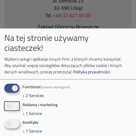
ul. Górnicza 23
32-590 Libiąż
Tel.
+48 32 627 00 00
Zakład Górniczy Brzeszcze
Na tej stronie używamy
ul.
Kościuszki 1
32-620 Brzeszcze
ciasteczek!
tel.
+48 32 716 53 00
Wybierz usługi i aplikacje innych firm, z których chcemy korzystać.
Aby uzyskać więcej szczegółów dotyczących plików cookie i innych
danych wrażliwych, proszę przeczytać
Polityka prywatności
.
Kontakt dla mediów:
mail:
media@pkw-sa.pl
Functional
(zawsze wymagane)
tel.:
+48 32 618 56 02
↓
2
Services
(poniedziałek-piątek 7:00-15:00)
Reklama i marketing
↓
1
Service
Analityka
↓
1
Service