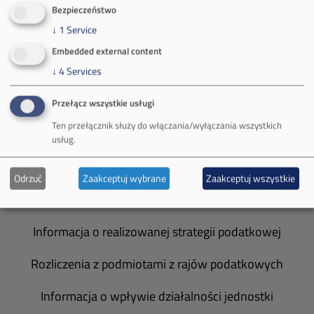
O Firmie
Bezpieczeństwo
↓
1
Service
Władze spółki
Embedded external content
Spółka Południowy Koncern Węglowy
↓
4
Services
Zakład Górniczy Brzeszcze
Przełącz wszystkie usługi
Ten przełącznik służy do włączania/wyłączania wszystkich
Zakład Górniczy Janina
usług.
Zakład Górniczy Sobieski
Odrzuć
Zaakceptuj wybrane
Zaakceptuj wszystkie
Galeria zdjęć
Informacja o realizowanej strategii podatkowej
Rozliczenia z podmiotami z rajów podatkowych
Informacja o wpływie działalności jednostki