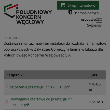
Przejdź
Sklep internetowy
do
Ochrona danych
treści
osobowych
Sygnaliści
06.10.2011
Dostawa i montaż mobilnej instalacji do rozdrabniania mułów
popłuczkowych w Zakładzie Górniczym Janina w Libiążu dla
Południowego Koncernu Węglowego S.A.
Załącznik
Size
170.86
ogłoszenie przetargu nr 171_11.pdf
KB
Wymagania ofertowe do przetargu nr
8.55 MB
171_11.pdf