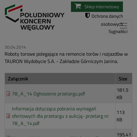
Przejdź
Sklep internetowy
do
Ochrona danych
treści
osobowych
Sygnaliści
30.04.2014
Roboty torowe polegające na remoncie torów i rozjazdów w
TAURON Wydobycie S.A. - Zakładzie Górniczym Janina.
Załącznik
Size
181.5
78_A_14 Ogłoszenie przetargu.pdf
KB
Informacja dotycząca pobrania wymagań
113
ofertowych dla przetargu z aukcją- przetarg nr
KB
78_A_14.pdf
195.41