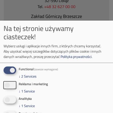
32-590 Libiąż
Tel.
+48 32 627 00 00
Zakład Górniczy Brzeszcze
ul.
Kościuszki 1
Na tej stronie używamy
32-620 Brzeszcze
ciasteczek!
tel.
+48 32 716 53 00
Wybierz usługi i aplikacje innych firm, z których chcemy korzystać.
Aby uzyskać więcej szczegółów dotyczących plików cookie i innych
Kontakt dla mediów:
danych wrażliwych, proszę przeczytać
Polityka prywatności
.
mail:
media@pkw-sa.pl
tel.:
+48 32 618 56 02
Functional
(zawsze wymagane)
(poniedziałek-piątek 7:00-15:00)
↓
2
Services
Reklama i marketing
↓
1
Service
Analityka
↓
1
Service
O Firmie