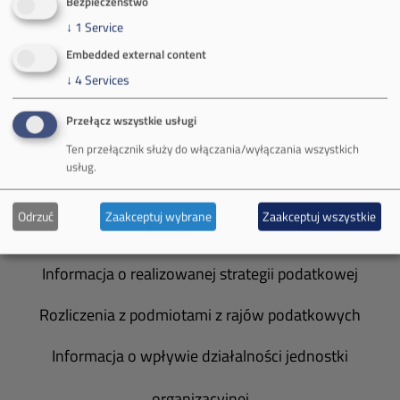
Bezpieczeństwo
Władze spółki
↓
1
Service
Embedded external content
Spółka Południowy Koncern Węglowy
↓
4
Services
Zakład Górniczy Brzeszcze
Przełącz wszystkie usługi
Zakład Górniczy Janina
Ten przełącznik służy do włączania/wyłączania wszystkich
usług.
Zakład Górniczy Sobieski
Odrzuć
Zaakceptuj wybrane
Zaakceptuj wszystkie
Galeria zdjęć
Informacja o realizowanej strategii podatkowej
Rozliczenia z podmiotami z rajów podatkowych
Informacja o wpływie działalności jednostki
organizacyjnej