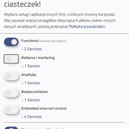
ciasteczek!
tel.:
+48 32 618 56 02
(poniedziałek-piątek 7:00-15:00)
Wybierz usługi i aplikacje innych firm, z których chcemy korzystać.
Aby uzyskać więcej szczegółów dotyczących plików cookie i innych
danych wrażliwych, proszę przeczytać
Polityka prywatności
.
Functional
(zawsze wymagane)
O Firmie
↓
2
Services
Reklama i marketing
Władze spółki
↓
1
Service
Spółka Południowy Koncern Węglowy
Analityka
↓
1
Service
Zakład Górniczy Brzeszcze
Bezpieczeństwo
↓
1
Service
Zakład Górniczy Janina
Embedded external content
Zakład Górniczy Sobieski
↓
4
Services
Galeria zdjęć