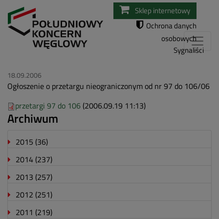
Przejdź
Sklep internetowy
do
Ochrona danych
treści
osobowych
Sygnaliści
18.09.2006
Ogłoszenie o przetargu nieograniczonym od nr 97 do 106/06
przetargi 97 do 106
(2006.09.19 11:13)
Archiwum
2015
(36)
2014
(237)
2013
(257)
2012
(251)
2011
(219)