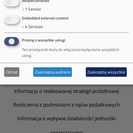
Bezpieczeństwo
Władze spółki
↓
1
Service
Embedded external content
Spółka Południowy Koncern Węglowy
↓
4
Services
Zakład Górniczy Brzeszcze
Przełącz wszystkie usługi
Zakład Górniczy Janina
Ten przełącznik służy do włączania/wyłączania wszystkich
usług.
Zakład Górniczy Sobieski
Odrzuć
Zaakceptuj wybrane
Zaakceptuj wszystkie
Galeria zdjęć
Informacja o realizowanej strategii podatkowej
Rozliczenia z podmiotami z rajów podatkowych
Informacja o wpływie działalności jednostki
organizacyjnej