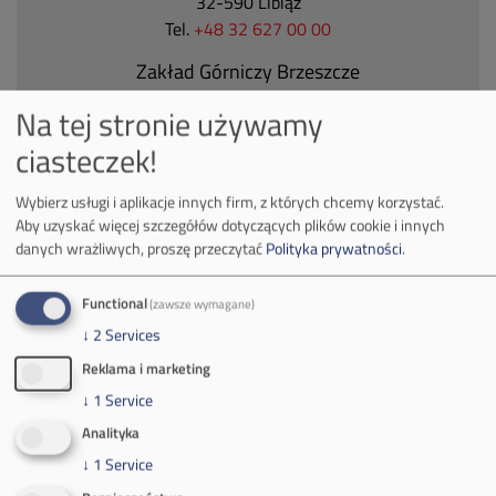
32-590 Libiąż
Tel.
+48 32 627 00 00
Zakład Górniczy Brzeszcze
ul.
Kościuszki 1
Na tej stronie używamy
32-620 Brzeszcze
ciasteczek!
tel.
+48 32 716 53 00
Wybierz usługi i aplikacje innych firm, z których chcemy korzystać.
Aby uzyskać więcej szczegółów dotyczących plików cookie i innych
Kontakt dla mediów:
danych wrażliwych, proszę przeczytać
Polityka prywatności
.
mail:
media@pkw-sa.pl
tel.:
+48 32 618 56 02
Functional
(zawsze wymagane)
(poniedziałek-piątek 7:00-15:00)
↓
2
Services
Reklama i marketing
↓
1
Service
Analityka
↓
1
Service
O Firmie