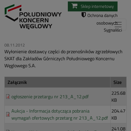
Przejdź
Sklep internetowy
do
Ochrona danych
treści
osobowych
Sygnaliści
08.11.2012
Wyłonienie dostawcy części do przenośników zgrzebłowych
SKAT dla Zakładów Górniczych Południowego Koncernu
Węglowego S.A.
Załącznik
Size
225.68
ogłoszenie przetargu nr 213_A_12.pdf
KB
Aukcja - Informacja dotycząca pobrania
204.47
wymagań ofertowych przetarg nr 213_A_12.pdf
KB
241.08