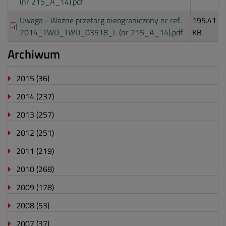
(nr 215_A_14).pdf
Uwaga - Ważne przetarg nieograniczony nr ref.
195.41
2014_TWD_TWD_03518_L (nr 215_A_14).pdf
KB
Archiwum
2015
(36)
2014
(237)
2013
(257)
2012
(251)
2011
(219)
2010
(268)
2009
(178)
2008
(53)
2007
(37)