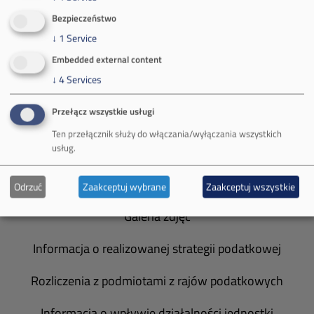
Bezpieczeństwo
O Firmie
↓
1
Service
Władze spółki
Embedded external content
↓
4
Services
Spółka Południowy Koncern Węglowy
Przełącz wszystkie usługi
Zakład Górniczy Brzeszcze
Ten przełącznik służy do włączania/wyłączania wszystkich
usług.
Zakład Górniczy Janina
Zakład Górniczy Sobieski
Odrzuć
Zaakceptuj wybrane
Zaakceptuj wszystkie
Galeria zdjęć
Informacja o realizowanej strategii podatkowej
Rozliczenia z podmiotami z rajów podatkowych
Informacja o wpływie działalności jednostki