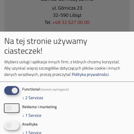
ul. Górnicza 23
32-590 Libiąż
Tel.
+48 32 627 00 00
Zakład Górniczy Brzeszcze
Na tej stronie używamy
ul.
Kościuszki 1
ciasteczek!
32-620 Brzeszcze
tel.
+48 32 716 53 00
Wybierz usługi i aplikacje innych firm, z których chcemy korzystać.
Aby uzyskać więcej szczegółów dotyczących plików cookie i innych
danych wrażliwych, proszę przeczytać
Polityka prywatności
.
Kontakt dla mediów:
mail:
media@pkw-sa.pl
Functional
(zawsze wymagane)
tel.:
+48 32 618 56 02
↓
2
Services
(poniedziałek-piątek 7:00-15:00)
Reklama i marketing
↓
1
Service
Analityka
↓
1
Service