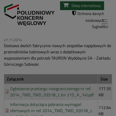
Przejdź
Sklep internetowy
do
Ochrona danych
treści
osobowych
Sygnaliści
27.11.2014
Dostawa dwóch fabrycznie nowych zespołów napędowych do
przenośników taśmowych wraz z dodatkowym
wyposażeniem dla potrzeb TAURON Wydobycie SA - Zakładu
Górniczego Sobieski
Załącznik
Size
Ogłoszenie przetargu nieograniczonego nr ref.
177.35
2014_TWD_TWD_03518_L (nr 215_A_14).pdf
KB
Informacja dotycząca pobrania wymagań
112.64
ofertowych nr ref. 2014_TWD_TWD_03518_L
KB